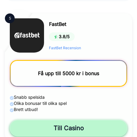
FastBet
3.8/5
FastBet Recension
Få upp till 5000 kr i bonus
Snabb spelsida
Olika bonusar till olika spel
Brett utbud!
Till Casino