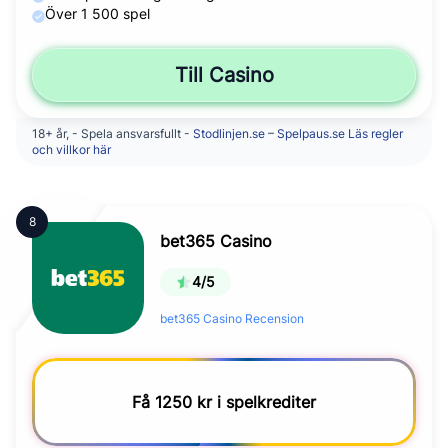
Över 1 500 spel
Till Casino
18+ år, - Spela ansvarsfullt -
Stodlinjen.se
–
Spelpaus.se
Läs regler
och villkor här
bet365 Casino
4/5
bet365 Casino Recension
Få 1250 kr i spelkrediter