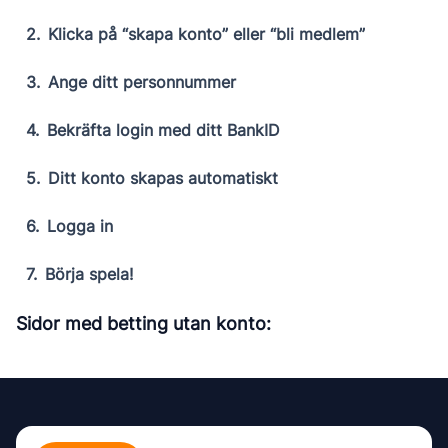
Klicka på “skapa konto” eller “bli medlem”
Ange ditt personnummer
Bekräfta login med ditt BankID
Ditt konto skapas automatiskt
Logga in
Börja spela!
Sidor med betting utan konto: