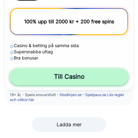
100% upp till 2000 kr + 200 free spins
Casino & betting på samma sida
Supersnabba uttag
Bra bonusar
Till Casino
18+ år, - Spela ansvarsfullt -
Stodlinjen.se
–
Spelpaus.se
Läs regler
och villkor här
Ladda mer