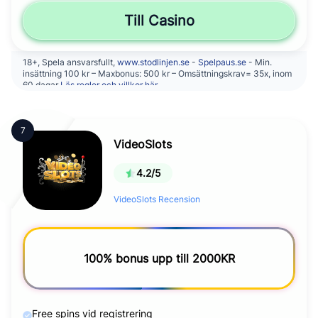
Till Casino
18+, Spela ansvarsfullt,
www.stodlinjen.se
-
Spelpaus.se
- Min.
insättning 100 kr – Maxbonus: 500 kr – Omsättningskrav= 35x, inom
60 dagar
Läs regler och villkor här
VideoSlots
4.2/5
VideoSlots Recension
100% bonus upp till 2000KR
Free spins vid registrering