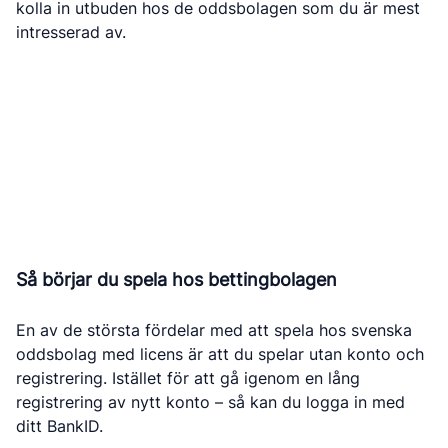
kolla in utbuden hos de oddsbolagen som du är mest
intresserad av.
Så börjar du spela hos bettingbolagen
En av de största fördelar med att spela hos svenska
oddsbolag med licens är att du spelar utan konto och
registrering. Istället för att gå igenom en lång
registrering av nytt konto – så kan du logga in med
ditt BankID.