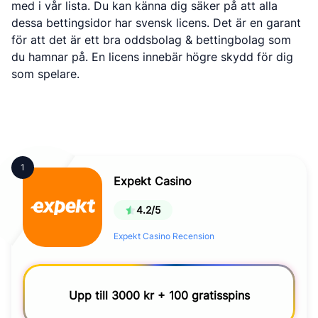
med i vår lista. Du kan känna dig säker på att alla
dessa bettingsidor har svensk licens. Det är en garant
för att det är ett bra oddsbolag & bettingbolag som
du hamnar på. En licens innebär högre skydd för dig
som spelare.
Expekt Casino
4.2/5
Expekt Casino Recension
Upp till 3000 kr + 100 gratisspins