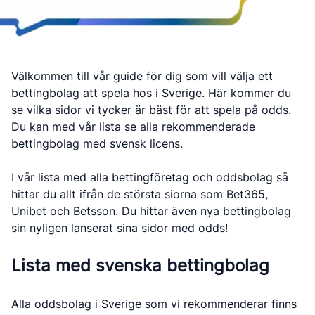
Välkommen till vår guide för dig som vill välja ett
bettingbolag att spela hos i Sverige. Här kommer du
se vilka sidor vi tycker är bäst för att spela på odds.
Du kan med vår lista se alla rekommenderade
bettingbolag med svensk licens.
I vår lista med alla bettingföretag och oddsbolag så
hittar du allt ifrån de största siorna som Bet365,
Unibet och Betsson. Du hittar även nya bettingbolag
sin nyligen lanserat sina sidor med odds!
Lista med svenska bettingbolag
Alla oddsbolag i Sverige som vi rekommenderar finns