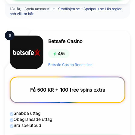
18+ år, - Spela ansvarsfullt -
Stodlinjen.se
–
Spelpaus.se
Läs regler
och villkor här
Betsafe Casino
4/5
Betsafe Casino Recension
Få 500 KR + 100 free spins extra
Snabba uttag
Obegränsade uttag
Bra spelutbud