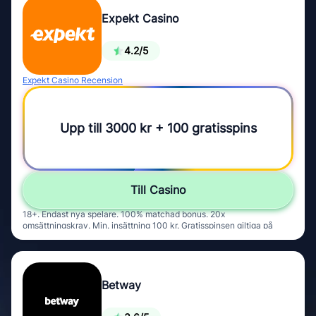
Expekt Casino
4.2/5
Expekt Casino Recension
Upp till 3000 kr + 100 gratisspins
Till Casino
18+. Endast nya spelare. 100% matchad bonus. 20x
omsättningskrav. Min. insättning 100 kr. Gratisspinsen giltiga på
Pirots 5. Giltigt i 60 dagar. Regler & villkor gäller.
Stodlinjen.se
,
Spelpaus.se
. Spela ansvarsfullt.
Läs regler och villkor här
Betway