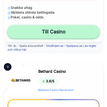
Snabba uttag
Världens största bettingsida
Poker, casino & odds
Till Casino
18+ år, - Spela ansvarsfullt -
Stodlinjen.se
–
Spelpaus.se
Läs regler
och villkor här
Bethard Casino
3.8/5
Bethard Casino Recension