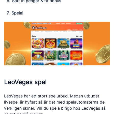
Sätt in pengar & få bonus
Spela!
LeoVegas spel
LeoVegas har ett stort spelutbud. Medan utbudet
livespel är hyfsat så är det med spelautomaterna de
verkligen skiner. Vill du spela bingo hos LeoVegas så