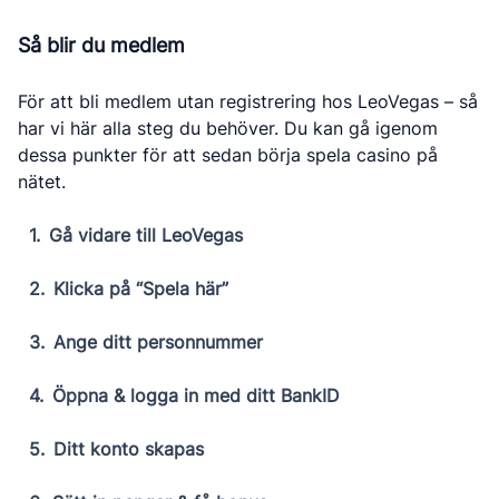
Så blir du medlem
För att bli medlem utan registrering hos LeoVegas – så
har vi här alla steg du behöver. Du kan gå igenom
dessa punkter för att sedan börja spela casino på
nätet.
Gå vidare till LeoVegas
Klicka på “Spela här”
Ange ditt personnummer
Öppna & logga in med ditt BankID
Ditt konto skapas