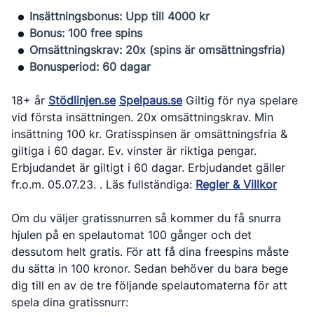
Insättningsbonus:
Upp till 4000 kr
Bonus: 100 free spins
Omsättningskrav: 20x (spins är omsättningsfria)
Bonusperiod: 60 dagar
18+ år
Stödlinjen.se
Spelpaus.se
Giltig för nya spelare
vid första insättningen. 20x omsättningskrav. Min
insättning 100 kr. Gratisspinsen är omsättningsfria &
giltiga i 60 dagar. Ev. vinster är riktiga pengar.
Erbjudandet är giltigt i 60 dagar. Erbjudandet gäller
fr.o.m. 05.07.23. . Läs fullständiga:
Regler & Villkor
Om du väljer gratissnurren så kommer du få snurra
hjulen på en spelautomat 100 gånger och det
dessutom helt gratis. För att få dina freespins måste
du sätta in 100 kronor. Sedan behöver du bara bege
dig till en av de tre följande spelautomaterna för att
spela dina gratissnurr: