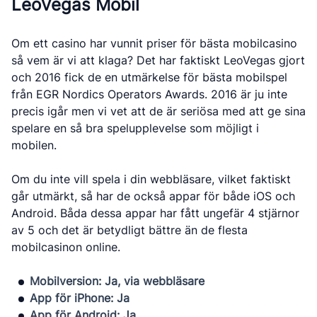
LeoVegas Mobil
Om ett casino har vunnit priser för bästa mobilcasino
så vem är vi att klaga? Det har faktiskt LeoVegas gjort
och 2016 fick de en utmärkelse för bästa mobilspel
från EGR Nordics Operators Awards. 2016 är ju inte
precis igår men vi vet att de är seriösa med att ge sina
spelare en så bra spelupplevelse som möjligt i
mobilen.
Om du inte vill spela i din webbläsare, vilket faktiskt
går utmärkt, så har de också appar för både iOS och
Android. Båda dessa appar har fått ungefär 4 stjärnor
av 5 och det är betydligt bättre än de flesta
mobilcasinon online.
Mobilversion: Ja, via webbläsare
App för iPhone: Ja
App för Android: Ja