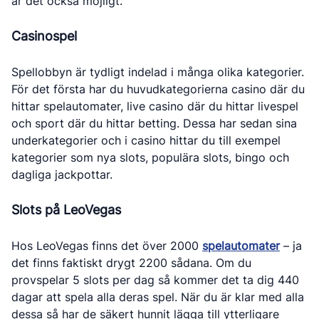
är det också möjligt.
Casinospel
Spellobbyn är tydligt indelad i många olika kategorier.
För det första har du huvudkategorierna casino där du
hittar spelautomater, live casino där du hittar livespel
och sport där du hittar betting. Dessa har sedan sina
underkategorier och i casino hittar du till exempel
kategorier som nya slots, populära slots, bingo och
dagliga jackpottar.
Slots på LeoVegas
Hos LeoVegas finns det över 2000
spelautomater
– ja
det finns faktiskt drygt 2200 sådana. Om du
provspelar 5 slots per dag så kommer det ta dig 440
dagar att spela alla deras spel. När du är klar med alla
dessa så har de säkert hunnit lägga till ytterligare