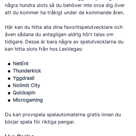
några hundra slots så du behöver inte oroa dig över
att du kommer ha tråkigt under de kommande åren.
Här kan du hitta alla dina favoritspelutvecklare och
även sådana du antagligen aldrig hört talas om
tidigare. Dessa är bara några av spelutvecklarna du
kan hitta slots från hos LeoVegas:
NetEnt
Thunderkick
Yggdrasil
Nolimit City
Quickspin
Microgaming
Du kan provspela spelautomaterna gratis innan du
börjar spela för riktiga pengar.