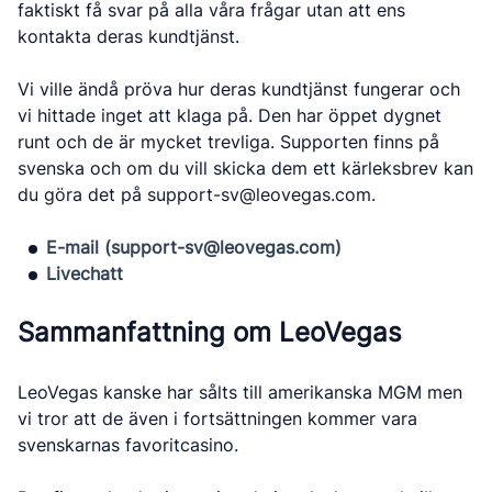
faktiskt få svar på alla våra frågar utan att ens
kontakta deras kundtjänst.
Vi ville ändå pröva hur deras kundtjänst fungerar och
vi hittade inget att klaga på. Den har öppet dygnet
runt och de är mycket trevliga. Supporten finns på
svenska och om du vill skicka dem ett kärleksbrev kan
du göra det på
support-sv@leovegas.com
.
E-mail (
support-sv@leovegas.com
)
Livechatt
Sammanfattning om LeoVegas
LeoVegas kanske har sålts till amerikanska MGM men
vi tror att de även i fortsättningen kommer vara
svenskarnas favoritcasino.