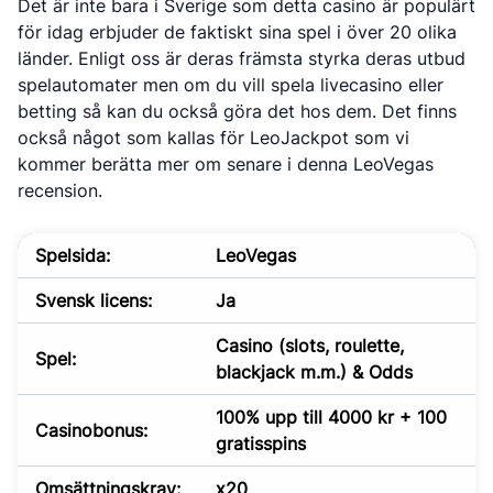
Det är inte bara i Sverige som detta casino är populärt
för idag erbjuder de faktiskt sina spel i över 20 olika
länder. Enligt oss är deras främsta styrka deras utbud
spelautomater men om du vill spela livecasino eller
betting så kan du också göra det hos dem. Det finns
också något som kallas för LeoJackpot som vi
kommer berätta mer om senare i denna LeoVegas
recension.
Spelsida:
LeoVegas
Svensk licens:
Ja
Casino (slots, roulette,
Spel:
blackjack m.m.) & Odds
100% upp till 4000 kr + 100
Casinobonus:
gratisspins
Omsättningskrav:
x20