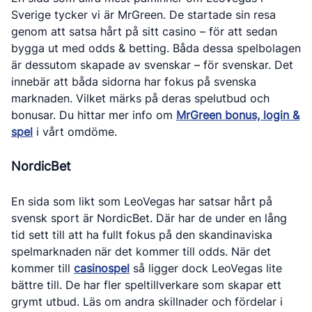
Sverige tycker vi är MrGreen. De startade sin resa
genom att satsa hårt på sitt casino – för att sedan
bygga ut med odds & betting. Båda dessa spelbolagen
är dessutom skapade av svenskar – för svenskar. Det
innebär att båda sidorna har fokus på svenska
marknaden. Vilket märks på deras spelutbud och
bonusar. Du hittar mer info om
MrGreen bonus, login &
spel
i vårt omdöme.
NordicBet
En sida som likt som LeoVegas har satsar hårt på
svensk sport är NordicBet. Där har de under en lång
tid sett till att ha fullt fokus på den skandinaviska
spelmarknaden när det kommer till odds. När det
kommer till
casinospel
så ligger dock LeoVegas lite
bättre till. De har fler speltillverkare som skapar ett
grymt utbud. Läs om andra skillnader och fördelar i