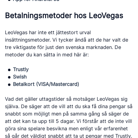
Betalningsmetoder hos LeoVegas
LeoVegas har inte ett jättestort urval
insättningsmetoder. Vi tycker ändå att de har valt de
tre viktigaste för just den svenska marknaden. De
metoder du kan sätta in med här är:
Trustly
Swish
Betalkort (VISA/Mastercard)
Vad det gäller uttagstider så motsäger LeoVegas sig
själva. De säger att de vill att du ska få dina pengar så
snabbt som möjligt men på samma gång så säger de
att det kan ta upp till 5 dagar. Vi förstår att de inte vill
göra sina spelare besvikna men enligt vår erfarenhet
så går det väldigt snabbt att ta ut pengar med Trustly.