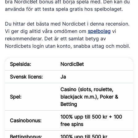
bra NordicBet bonus att börja spela med. Den kan du
använda för att testa spela gratis hos spelbolaget.
Du hittar det bästa med Nordicbet i denna recension.
Vi ger dig alltid våra omdömen om
spelbolag
vi
rekommenderar. Det är ett samlat betyg av
Nordicbets login utan konto, snabba uttag och mobil.
Spelsida:
NordicBet
Svensk licens:
Ja
Casino (slots, roulette,
Spel:
blackjack m.m.), Poker &
Betting
100% upp till 500 kr + 100
Casinobonus:
free spins
Bettingbonus:
100% upp till 500 kr