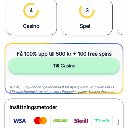
4
3
Casino
Spel
Få 100% upp till 500 kr + 100 free spins
Till Casino
18+ år, - Erbjudandet gäller endast för nya spelare. Anmälan krävs.
35x omsättningskrav på casino | Freespins gäller Ancient Fortunes
Poseidon Megaways | 6x omsättningskrav på sport, min. odds 1.80.
Spela ansvarsfullt.
Stödlinjen
-
Spelpaus.se
Läs regler och villkor här
Insättningsmetoder