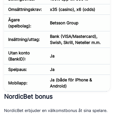
Omsättningskrav:
x35 (casino), x6 (odds)
Ägare
Betsson Group
(spelbolag):
Bank (VISA/Mastercard),
Insättning/uttag:
Swish, Skrill, Neteller m.m.
Utan konto
Ja
(BankID):
Spelpaus:
Ja
Ja (både för iPhone &
Mobilapp:
Android)
NordicBet bonus
NordicBet erbjuder en välkomstbonus åt sina spelare.