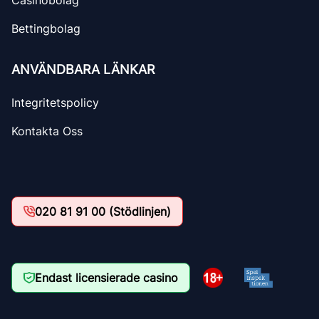
Bettingbolag
ANVÄNDBARA LÄNKAR
Integritetspolicy
Kontakta Oss
020 81 91 00 (Stödlinjen)
Endast licensierade casino