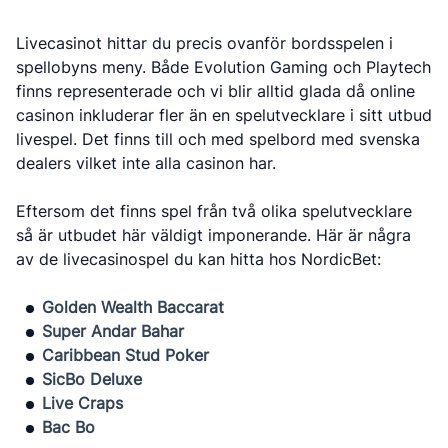
Livecasinot hittar du precis ovanför bordsspelen i
spellobyns meny. Både Evolution Gaming och Playtech
finns representerade och vi blir alltid glada då online
casinon inkluderar fler än en spelutvecklare i sitt utbud
livespel. Det finns till och med spelbord med svenska
dealers vilket inte alla casinon har.
Eftersom det finns spel från två olika spelutvecklare
så är utbudet här väldigt imponerande. Här är några
av de livecasinospel du kan hitta hos NordicBet:
Golden Wealth Baccarat
Super Andar Bahar
Caribbean Stud Poker
SicBo Deluxe
Live Craps
Bac Bo