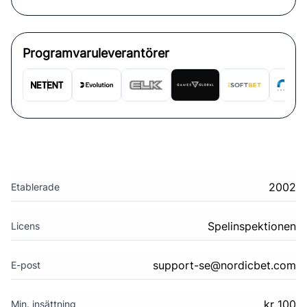
Programvaruleverantörer
2002
Etablerade
Spelinspektionen
Licens
support-se@nordicbet.com
E-post
kr 100
Min. insättning