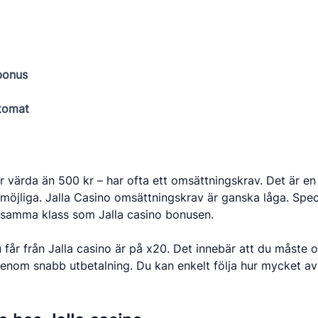
bonus
utomat
r värda än 500 kr – har ofta ett omsättningskrav. Det är e
a möjliga. Jalla Casino omsättningskrav är ganska låga. Spe
 samma klass som Jalla casino bonusen.
 får från Jalla casino är på x20. Det innebär att du måste 
 genom snabb utbetalning. Du kan enkelt följa hur mycket a