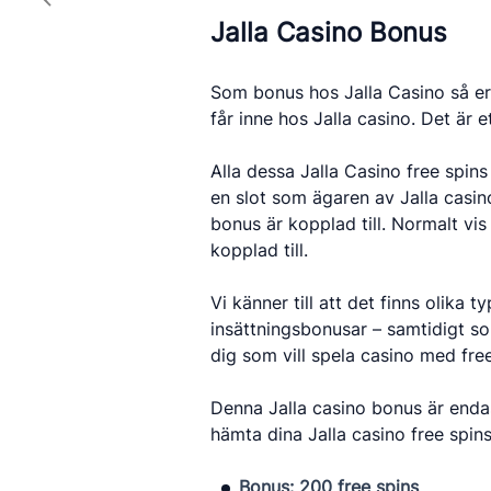
Jalla Casino Bonus
Som bonus hos Jalla Casino så er
får inne hos Jalla casino. Det är
Alla dessa Jalla Casino free spi
en slot som ägaren av Jalla casin
bonus är kopplad till. Normalt vi
kopplad till.
Vi känner till att det finns olika
insättningsbonusar – samtidigt som
dig som vill spela casino med free
Denna Jalla casino bonus är endas
hämta dina Jalla casino free spin
Bonus: 200 free spins