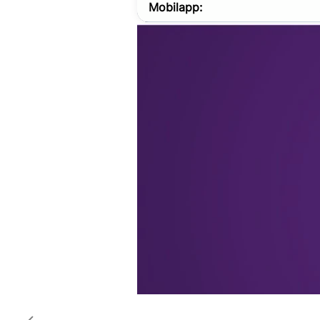
Mobilapp: