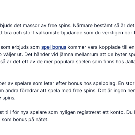
bjuds det massor av free spins. Närmare bestämt så är det
 ett bra och stort välkomsterbjudande som du verkligen bör 
ns som erbjuds som
spel bonus
kommer vara kopplade till en
o väljer ut. Det händer vid jämna mellanrum att de byter s
s så är det ett av de mer populära spelen som finns hos Jal
 typer av spelare som letar efter bonus hos spelbolag. En sto
 andra föredrar att spela med free spins. Det är ingen hemli
 spins.
t till för nya spelare som nyligen registrerat ett konto. D
s som bonus på nätet.