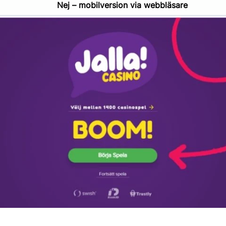
Nej – mobilversion via webbläsare