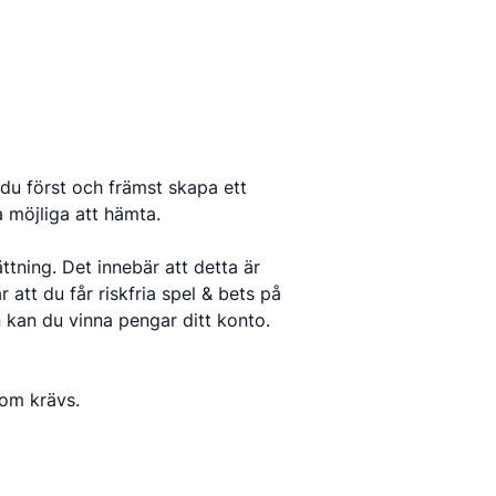
du först och främst skapa ett
a möjliga att hämta.
ttning. Det innebär att detta är
att du får riskfria spel & bets på
n kan du vinna pengar ditt konto.
om krävs.