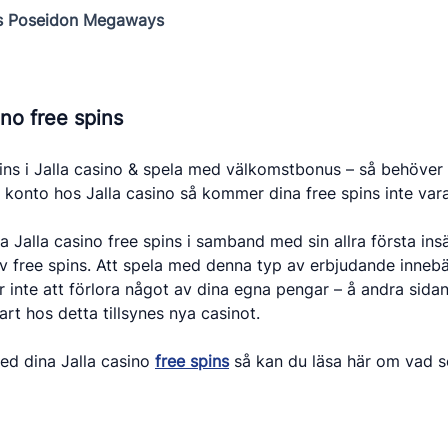
es Poseidon Megaways
no free spins
ins i Jalla casino & spela med välkomstbonus – så behöver 
t konto hos Jalla casino så kommer dina free spins inte var
Jalla casino free spins i samband med sin allra första insä
 free spins. Att spela med denna typ av erbjudande innebär 
r inte att förlora något av dina egna pengar – å andra sida
art hos detta tillsynes nya casinot.
ed dina Jalla casino
free spins
så kan du läsa här om vad s