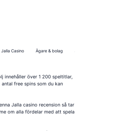
 Jalla Casino
Ägare & bolag
Jalla Casino support
Be
 innehåller över 1 200 speltitlar,
t antal free spins som du kan
denna Jalla casino recension så tar
öme om alla fördelar med att spela