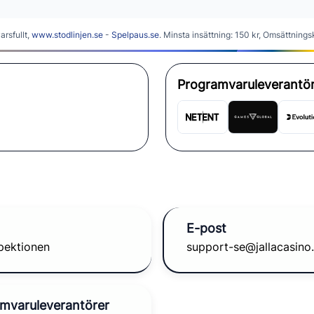
arsfullt,
www.stodlinjen.se
-
Spelpaus.se
. Minsta insättning: 150 kr, Omsättnings
Programvaruleverantö
E-post
pektionen
support-se@jallacasino
mvaruleverantörer