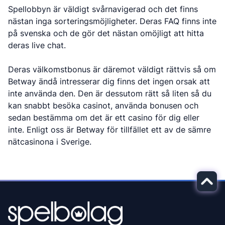
Spellobbyn är väldigt svårnavigerad och det finns
nästan inga sorteringsmöjligheter. Deras FAQ finns inte
på svenska och de gör det nästan omöjligt att hitta
deras live chat.
Deras välkomstbonus är däremot väldigt rättvis så om
Betway ändå intresserar dig finns det ingen orsak att
inte använda den. Den är dessutom rätt så liten så du
kan snabbt besöka casinot, använda bonusen och
sedan bestämma om det är ett casino för dig eller
inte. Enligt oss är Betway för tillfället ett av de sämre
nätcasinona i Sverige.