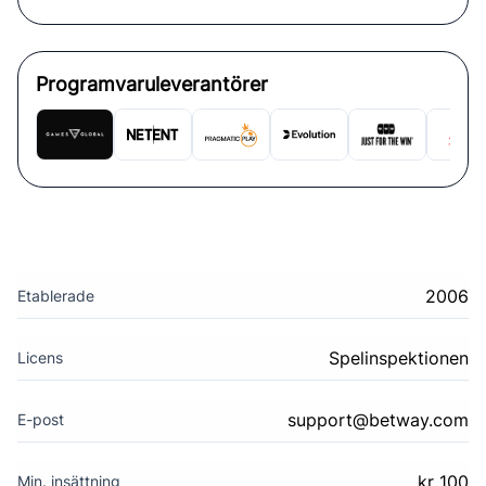
Programvaruleverantörer
2006
Etablerade
Spelinspektionen
Licens
support@betway.com
E-post
kr 100
Min. insättning