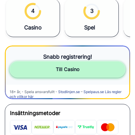
4
3
Casino
Spel
Snabb registrering!
Till Casino
18+ år, - Spela ansvarsfullt -
Stodlinjen.se
–
Spelpaus.se
Läs regler
och villkor här
Insättningsmetoder