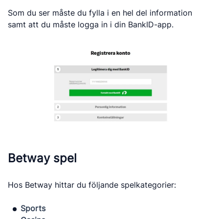
Som du ser måste du fylla i en hel del information
samt att du måste logga in i din BankID-app.
Betway spel
Hos Betway hittar du följande spelkategorier:
Sports