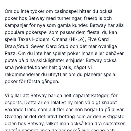
Om du inte tycker om casinospel hittar du också
poker hos Betway med turneringar, freerolls och
kampanjer för nya som gamla kunder. Betway har alla
populära pokerspel som passar dem flesta, du kan
spela Texas Holdem, Omaha (Hi-Lo), Five Card
Draw/Stud, Seven Card Stud och det mer ovanliga
Razz. Om du inte har spelat poker innan eller behöver
putsa på dina skickligheter erbjuder Betway också
små pokerlektioner helt gratis, något vi
rekommenderar du utnyttjar om du planerar spela
poker för första gången.
Vi gillar att Betway har en helt separat kategori för
esports. Detta är en relativt ny men väldigt snabbt
växande trend som allt fler casinon börjar ta på allvar.
Överlag är det definitivt betting som är den viktigaste
delen hos Betway, vilket man också kan dra slutsatsen
av från namnet, men de har också live casino och