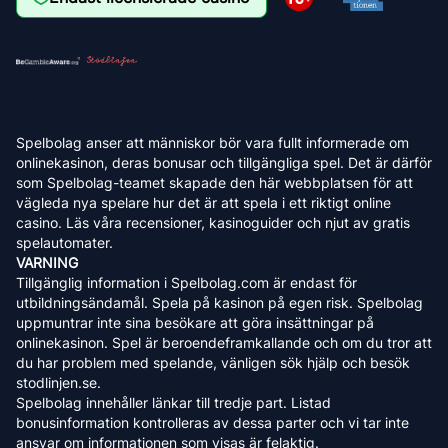
Spelbolag anser att människor bör vara fullt informerade om
onlinekasinon, deras bonusar och tillgängliga spel. Det är därför
som Spelbolag-teamet skapade den här webbplatsen för att
vägleda nya spelare hur det är att spela i ett riktigt online
casino. Läs våra recensioner, kasinoguider och njut av gratis
spelautomater.
VARNING
Tillgänglig information i Spelbolag.com är endast för
utbildningsändamål. Spela på kasinon på egen risk. Spelbolag
uppmuntrar inte sina besökare att göra insättningar på
onlinekasinon. Spel är beroendeframkallande och om du tror att
du har problem med spelande, vänligen sök hjälp och besök
stodlinjen.se.
Spelbolag innehåller länkar till tredje part. Listad
bonusinformation kontrolleras av dessa parter och vi tar inte
ansvar om informationen som visas är felaktig.