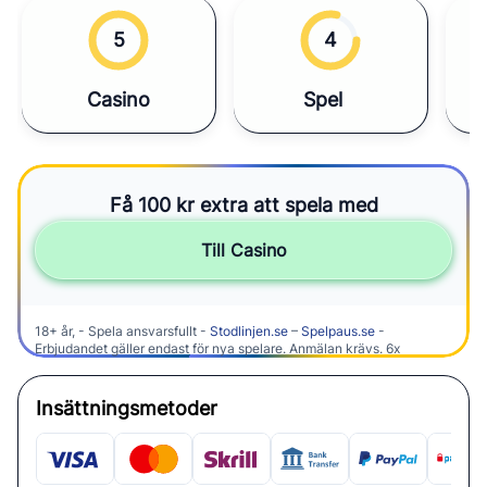
5
4
Casino
Spel
Få 100 kr extra att spela med
Till Casino
18+ år, - Spela ansvarsfullt -
Stodlinjen.se
–
Spelpaus.se
-
Erbjudandet gäller endast för nya spelare. Anmälan krävs. 6x
omsättningskrav. Lägsta odds 1,90. Minsta insats 100 kr. Bonusen är
giltig i 60 dagar.
Läs regler och villkor här
Insättningsmetoder