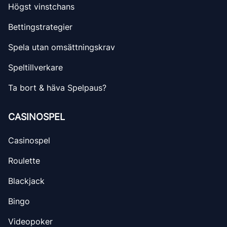
Högst vinstchans
Bettingstrategier
Spela utan omsättningskrav
Speltillverkare
Ta bort & häva Spelpaus?
CASINOSPEL
Casinospel
Roulette
Blackjack
Bingo
Videopoker