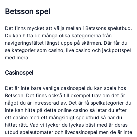
Betsson spel
Det finns mycket att välja mellan i Betssons spelutbud.
Du kan hitta de många olika kategorierna från
navigeringsfältet längst uppe på skärmen. Där får du
se kategorier som casino, live casino och jackpottspel
med mera.
Casinospel
Det är inte bara vanliga casinospel du kan spela hos
Betsson. Det finns också till exempel trav om det är
något du är intresserad av. Det är få spelkategorier du
inte kan hitta på detta online casino så letar du efter
ett casino med ett mångsidigt spelutbud så har du
hittat rätt. Vad vi tycker de lyckas bäst med är deras
utbud spelautomater och livecasinospel men de är inte