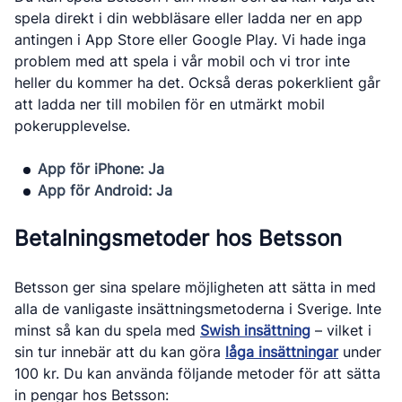
spela direkt i din webbläsare eller ladda ner en app
antingen i App Store eller Google Play. Vi hade inga
problem med att spela i vår mobil och vi tror inte
heller du kommer ha det. Också deras pokerklient går
att ladda ner till mobilen för en utmärkt mobil
pokerupplevelse.
App för iPhone: Ja
App för Android: Ja
Betalningsmetoder hos Betsson
Betsson ger sina spelare möjligheten att sätta in med
alla de vanligaste insättningsmetoderna i Sverige. Inte
minst så kan du spela med
Swish insättning
– vilket i
sin tur innebär att du kan göra
låga insättningar
under
100 kr. Du kan använda följande metoder för att sätta
in pengar hos Betsson: