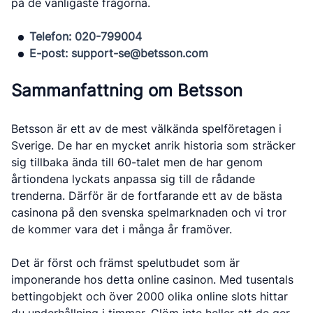
på de vanligaste frågorna.
Telefon: 020-799004
E-post:
support-se@betsson.com
Sammanfattning om Betsson
Betsson är ett av de mest välkända spelföretagen i
Sverige. De har en mycket anrik historia som sträcker
sig tillbaka ända till 60-talet men de har genom
årtiondena lyckats anpassa sig till de rådande
trenderna. Därför är de fortfarande ett av de bästa
casinona på den svenska spelmarknaden och vi tror
de kommer vara det i många år framöver.
Det är först och främst spelutbudet som är
imponerande hos detta online casinon. Med tusentals
bettingobjekt och över 2000 olika online slots hittar