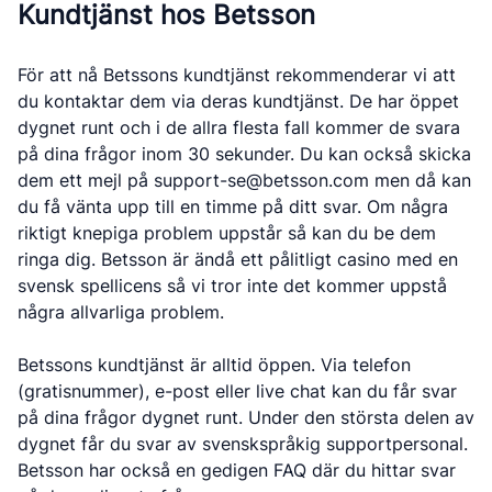
Kundtjänst hos Betsson
För att nå Betssons kundtjänst rekommenderar vi att
du kontaktar dem via deras kundtjänst. De har öppet
dygnet runt och i de allra flesta fall kommer de svara
på dina frågor inom 30 sekunder. Du kan också skicka
dem ett mejl på
support-se@betsson.com
men då kan
du få vänta upp till en timme på ditt svar. Om några
riktigt knepiga problem uppstår så kan du be dem
ringa dig. Betsson är ändå ett pålitligt casino med en
svensk spellicens så vi tror inte det kommer uppstå
några allvarliga problem.
Betssons kundtjänst är alltid öppen. Via telefon
(gratisnummer), e-post eller live chat kan du får svar
på dina frågor dygnet runt. Under den största delen av
dygnet får du svar av svenskspråkig supportpersonal.
Betsson har också en gedigen FAQ där du hittar svar