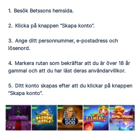
Besök Betssons hemsida.
Klicka på knappen “Skapa konto”.
Ange ditt personnummer, e-postadress och
lösenord.
Markera rutan som bekräftar att du är över 18 år
gammal och att du har läst deras användarvillkor.
Ditt konto skapas efter att du klickar på knappen
“Skapa konto”.