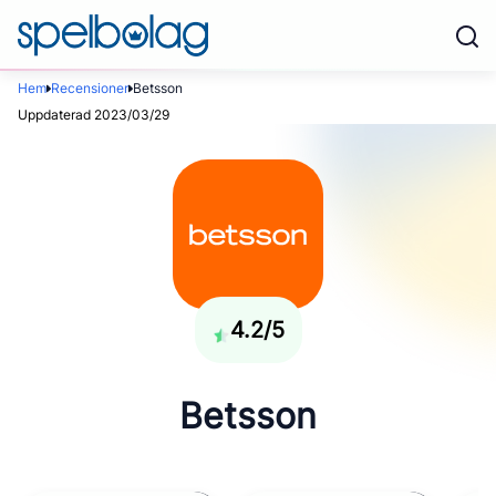
Hem
Recensioner
Betsson
Uppdaterad 2023/03/29
4.2/5
Betsson