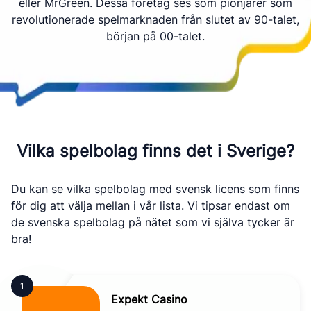
eller MrGreen. Dessa företag ses som pionjärer som
revolutionerade spelmarknaden från slutet av 90-talet,
början på 00-talet.
Vilka spelbolag finns det i Sverige?
Du kan se vilka spelbolag med svensk licens som finns
för dig att välja mellan i vår lista. Vi tipsar endast om
de svenska spelbolag på nätet som vi själva tycker är
bra!
Expekt Casino