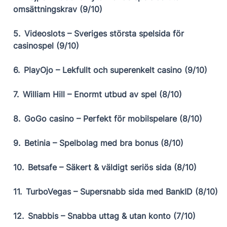
omsättningskrav (9/10)
Videoslots – Sveriges största spelsida för
casinospel (9/10)
PlayOjo – Lekfullt och superenkelt casino (9/10)
William Hill – Enormt utbud av spel (8/10)
GoGo casino – Perfekt för mobilspelare (8/10)
Betinia – Spelbolag med bra bonus (8/10)
Betsafe – Säkert & väldigt seriös sida (8/10)
TurboVegas – Supersnabb sida med BankID (8/10)
Snabbis – Snabba uttag & utan konto (7/10)