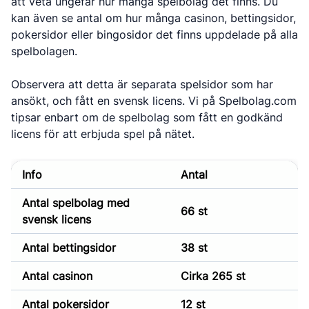
att veta ungefär hur många spelbolag det finns. Du
kan även se antal om hur många casinon, bettingsidor,
pokersidor eller bingosidor det finns uppdelade på alla
spelbolagen.
Observera att detta är separata spelsidor som har
ansökt, och fått en svensk licens. Vi på Spelbolag.com
tipsar enbart om de spelbolag som fått en godkänd
licens för att erbjuda spel på nätet.
Info
Antal
Antal spelbolag med
66 st
svensk licens
Antal bettingsidor
38 st
Antal casinon
Cirka 265 st
Antal pokersidor
12 st