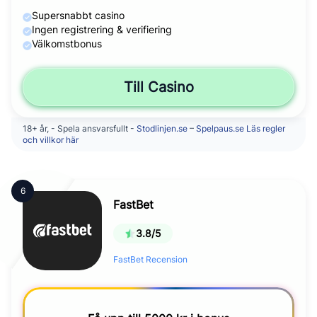
Supersnabbt casino
Ingen registrering & verifiering
Välkomstbonus
Till Casino
18+ år, - Spela ansvarsfullt -
Stodlinjen.se
–
Spelpaus.se
Läs regler
och villkor här
FastBet
3.8/5
FastBet Recension