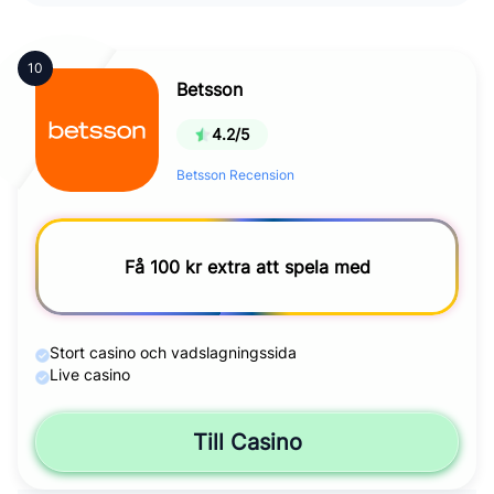
Betsson
4.2/5
Betsson Recension
Få 100 kr extra att spela med
Stort casino och vadslagningssida
Live casino
Till Casino