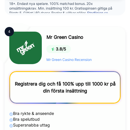
18+. Endast nya spelare. 100% matchad bonus. 20x
omsättningskrav. Min. insättning 100 kr. Gratisspinsen giltiga på
Pirots 5. Giltigt i 60 dagar. Regler & villkor gäller.
Stodlinjen.se
,
Spelpaus.se
. Spela ansvarsfullt.
Läs regler och villkor här
Mr Green Casino
3.8/5
Mr Green Casino Recension
Registrera dig och få 100% upp till 1000 kr på
din första insättning
Bra rykte & anseende
Bra spelutbud
Supersnabba uttag