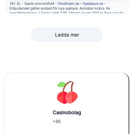
18+ år, - Spela ansvarsfullt -
Stodlinjen.se
–
Spelpaus.se
-
Erbjudandet gäller endast för nya spelare. Anmälan krävs. 6x
omsättningskrav. Lägsta odds 1,90. Minsta insats 100 kr. Bonusen är
giltig i 60 dagar.
Läs regler och villkor här
Ladda mer
Casinobolag
+35