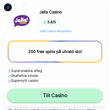
Jalla Casino
3.8/5
Jalla Casino Recension
200 free spins på utvald slot
Supersnabba uttag
Skattefria vinster
Supernytt casino
Till Casino
18+, Spela ansvarsfullt,
www.stodlinjen.se
-
Spelpaus.se
. Minsta