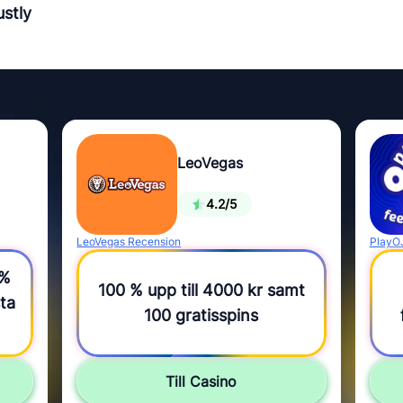
stly
LeoVegas
4.2/5
LeoVegas Recension
PlayO
0%
100 % upp till 4000 kr samt
sta
100 gratisspins
Till Casino