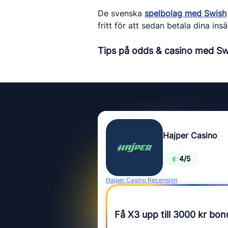
De svenska
spelbolag med Swish
fritt för att sedan betala dina in
Tips på odds & casino med Sw
Hajper Casino
4/5
Hajper Casino Recension
Få X3 upp till 3000 kr bon