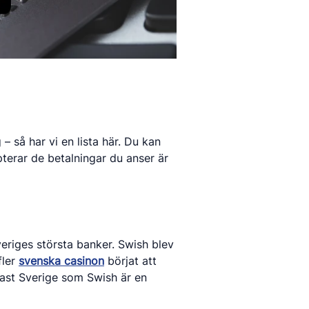
– så har vi en lista här. Du kan
erar de betalningar du anser är
veriges största banker. Swish blev
fler
svenska casinon
börjat att
ndast Sverige som Swish är en