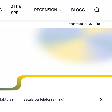
ALLA
G
RECENSION
BLOGG
SPEL
Uppdaterad 2023/10/18
faktura?
Betala på telefonräkning?
Insättningar under 100