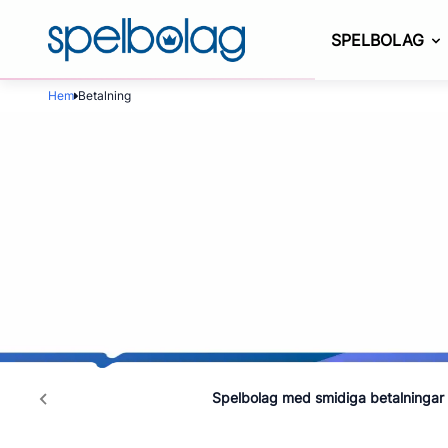
SPELBOLAG
Hem
Betalning
Spelbolag med smidiga betalningar