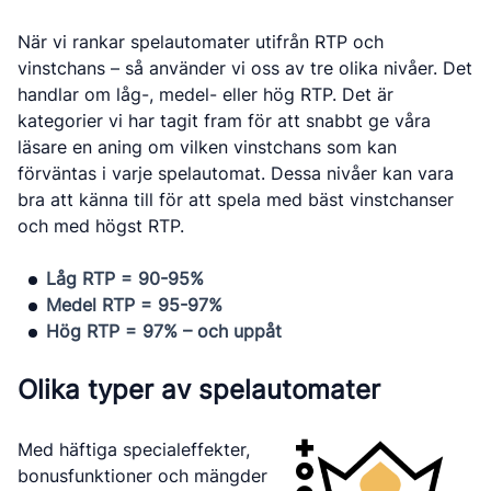
När vi rankar spelautomater utifrån RTP och
vinstchans – så använder vi oss av tre olika nivåer. Det
handlar om låg-, medel- eller hög RTP. Det är
kategorier vi har tagit fram för att snabbt ge våra
läsare en aning om vilken vinstchans som kan
förväntas i varje spelautomat. Dessa nivåer kan vara
bra att känna till för att spela med bäst vinstchanser
och med högst RTP.
Låg RTP = 90-95%
Medel RTP = 95-97%
Hög RTP = 97% – och uppåt
Olika typer av spelautomater
Med häftiga specialeffekter,
bonusfunktioner och mängder