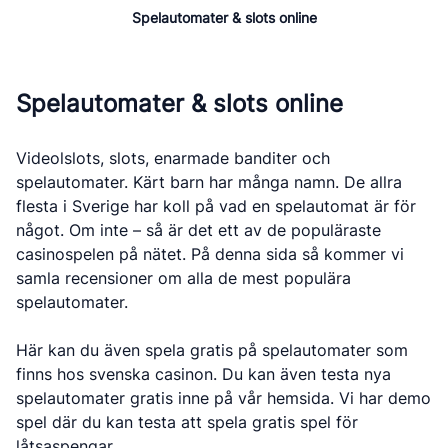
Spelautomater & slots online
Spelautomater & slots online
Videolslots, slots, enarmade banditer och
spelautomater. Kärt barn har många namn. De allra
flesta i Sverige har koll på vad en spelautomat är för
något. Om inte – så är det ett av de populäraste
casinospelen på nätet. På denna sida så kommer vi
samla recensioner om alla de mest populära
spelautomater.
Här kan du även spela gratis på spelautomater som
finns hos svenska casinon. Du kan även testa nya
spelautomater gratis inne på vår hemsida. Vi har demo
spel där du kan testa att spela gratis spel för
låtsaspengar.