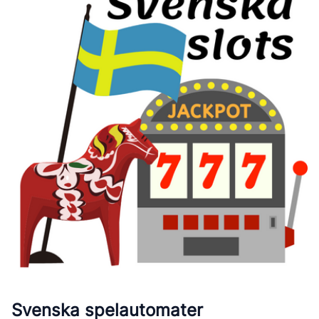
Svenska spelautomater