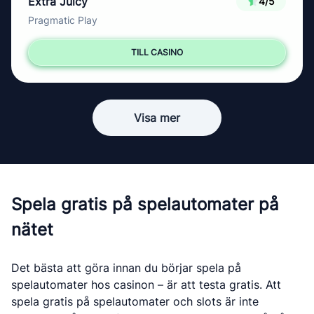
Extra Juicy
4/5
Pragmatic Play
TILL CASINO
Visa mer
Spela gratis på spelautomater på
nätet
Det bästa att göra innan du börjar spela på
spelautomater hos casinon – är att testa gratis. Att
spela gratis på spelautomater och slots är inte