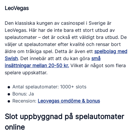
LeoVegas
Den klassiska kungen av casinospel i Sverige är
LeoVegas. Här har de inte bara ett stort utbud av
spelautomater – det är också ett väldigt bra utbud. De
väljer ut spelautomater efter kvalité och rensar bort
äldre om tråkiga spel. Detta är även ett
spelbolag med
Swish
. Det innebär att att du kan göra
små
insättningar mellan 20-50 kr.
Vilket är något som flera
spelare uppskattar.
Antal spelautomater: 1000+ slots
Bonus: Ja
Recension:
Leovegas omdöme & bonus
Slot uppbyggnad på spelautomater
online