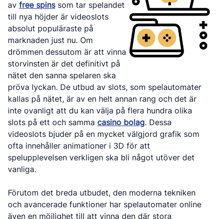
av
free spins
som tar spelandet
till nya höjder är videoslots
absolut populäraste på
marknaden just nu. Om
drömmen dessutom är att vinna
storvinsten är det definitivt på
nätet den sanna spelaren ska
pröva lyckan. De utbud av slots, som spelautomater
kallas på nätet, är av en helt annan rang och det är
inte ovanligt att du kan välja på flera hundra olika
slots på ett och samma
casino bolag
. Dessa
videoslots bjuder på en mycket välgjord grafik som
ofta innehåller animationer i 3D för att
spelupplevelsen verkligen ska bli något utöver det
vanliga.
Förutom det breda utbudet, den moderna tekniken
och avancerade funktioner har spelautomater online
även en möjlighet till att vinna den där stora