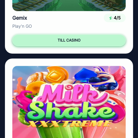
Gemix
4/5
Play'n GO
TILL CASINO