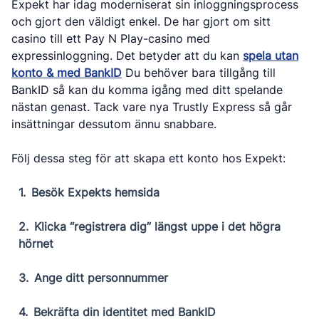
Expekt har idag moderniserat sin inloggningsprocess
och gjort den väldigt enkel. De har gjort om sitt
casino till ett Pay N Play-casino med
expressinloggning. Det betyder att du kan
spela utan
konto & med BankID
Du behöver bara tillgång till
BankID så kan du komma igång med ditt spelande
nästan genast. Tack vare nya Trustly Express så går
insättningar dessutom ännu snabbare.
Följ dessa steg för att skapa ett konto hos Expekt:
Besök Expekts hemsida
Klicka “registrera dig” längst uppe i det högra
hörnet
Ange ditt personnummer
Bekräfta din identitet med BankID