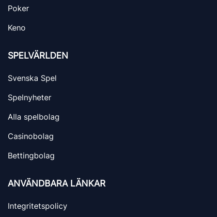
Poker
Keno
SPELVÄRLDEN
Svenska Spel
Spelnyheter
Alla spelbolag
Casinobolag
Bettingbolag
ANVÄNDBARA LÄNKAR
Integritetspolicy