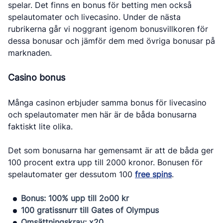
spelar. Det finns en bonus för betting men också
spelautomater och livecasino. Under de nästa
rubrikerna går vi noggrant igenom bonusvillkoren för
dessa bonusar och jämför dem med övriga bonusar på
marknaden.
Casino bonus
Många casinon erbjuder samma bonus för livecasino
och spelautomater men här är de båda bonusarna
faktiskt lite olika.
Det som bonusarna har gemensamt är att de båda ger
100 procent extra upp till 2000 kronor. Bonusen för
spelautomater ger dessutom 100
free spins
.
Bonus: 100% upp till 2o00 kr
100 gratissnurr till Gates of Olympus
Omsättningskrav: x20