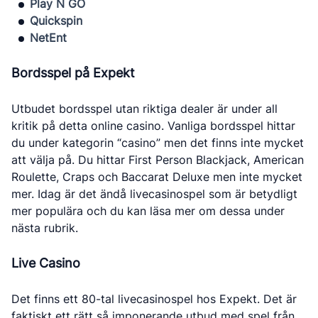
Play N GO
Quickspin
NetEnt
Bordsspel på Expekt
Utbudet bordsspel utan riktiga dealer är under all
kritik på detta online casino. Vanliga bordsspel hittar
du under kategorin “casino” men det finns inte mycket
att välja på. Du hittar First Person Blackjack, American
Roulette, Craps och Baccarat Deluxe men inte mycket
mer. Idag är det ändå livecasinospel som är betydligt
mer populära och du kan läsa mer om dessa under
nästa rubrik.
Live Casino
Det finns ett 80-tal livecasinospel hos Expekt. Det är
faktiskt ett rätt så imponerande utbud med spel från