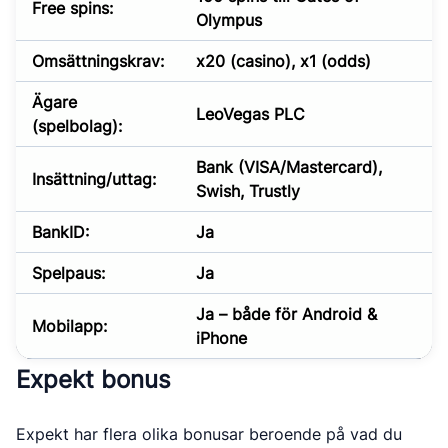
Free spins:
Olympus
Omsättningskrav:
x20 (casino), x1 (odds)
Ägare
LeoVegas PLC
(spelbolag):
Bank (VISA/Mastercard),
Insättning/uttag:
Swish, Trustly
BankID:
Ja
Spelpaus:
Ja
Ja – både för Android &
Mobilapp:
iPhone
Expekt bonus
Expekt har flera olika bonusar beroende på vad du