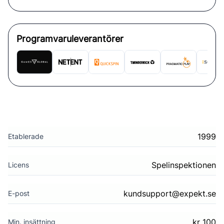
Programvaruleverantörer
1999
Etablerade
Spelinspektionen
Licens
kundsupport@expekt.se
E-post
kr 100
Min. insättning