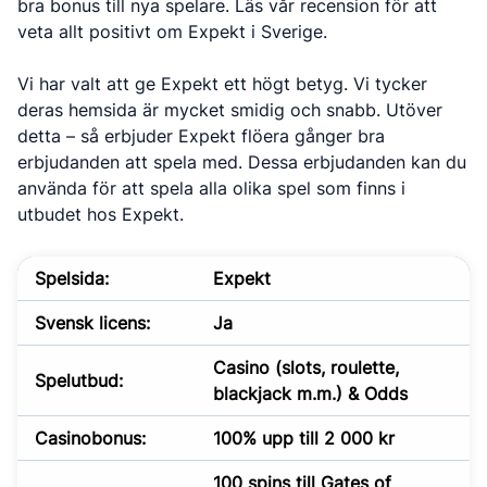
bra bonus till nya spelare. Läs vår recension för att
veta allt positivt om Expekt i Sverige.
Vi har valt att ge Expekt ett högt betyg. Vi tycker
deras hemsida är mycket smidig och snabb. Utöver
detta – så erbjuder Expekt flöera gånger bra
erbjudanden att spela med. Dessa erbjudanden kan du
använda för att spela alla olika spel som finns i
utbudet hos Expekt.
Spelsida:
Expekt
Svensk licens:
Ja
Casino (slots, roulette,
Spelutbud:
blackjack m.m.) & Odds
Casinobonus:
100% upp till 2 000 kr
100 spins till Gates of