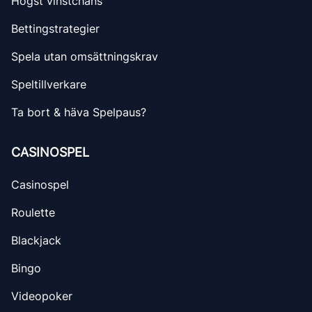
Högst vinstchans
Bettingstrategier
Spela utan omsättningskrav
Speltillverkare
Ta bort & häva Spelpaus?
CASINOSPEL
Casinospel
Roulette
Blackjack
Bingo
Videopoker