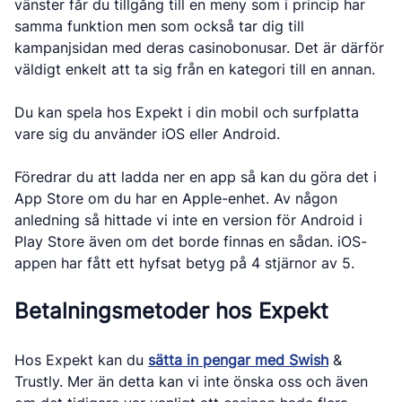
vänster får du tillgång till en meny som i princip har
samma funktion men som också tar dig till
kampanjsidan med deras casinobonusar. Det är därför
väldigt enkelt att ta sig från en kategori till en annan.
Du kan spela hos Expekt i din mobil och surfplatta
vare sig du använder iOS eller Android.
Föredrar du att ladda ner en app så kan du göra det i
App Store om du har en Apple-enhet. Av någon
anledning så hittade vi inte en version för Android i
Play Store även om det borde finnas en sådan. iOS-
appen har fått ett hyfsat betyg på 4 stjärnor av 5.
Betalningsmetoder hos Expekt
Hos Expekt kan du
sätta in pengar med Swish
&
Trustly. Mer än detta kan vi inte önska oss och även