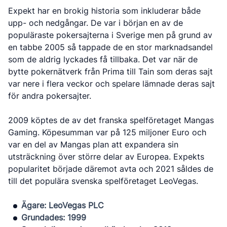
Expekt har en brokig historia som inkluderar både
upp- och nedgångar. De var i början en av de
populäraste pokersajterna i Sverige men på grund av
en tabbe 2005 så tappade de en stor marknadsandel
som de aldrig lyckades få tillbaka. Det var när de
bytte pokernätverk från Prima till Tain som deras sajt
var nere i flera veckor och spelare lämnade deras sajt
för andra pokersajter.
2009 köptes de av det franska spelföretaget Mangas
Gaming. Köpesumman var på 125 miljoner Euro och
var en del av Mangas plan att expandera sin
utsträckning över större delar av Europea. Expekts
popularitet började däremot avta och 2021 såldes de
till det populära svenska spelföretaget LeoVegas.
Ägare: LeoVegas PLC
Grundades: 1999