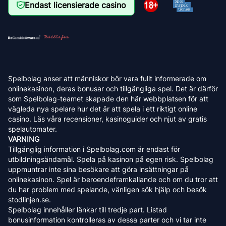
Endast licensierade casino
Spelbolag anser att människor bör vara fullt informerade om
onlinekasinon, deras bonusar och tillgängliga spel. Det är därför
som Spelbolag-teamet skapade den här webbplatsen för att
vägleda nya spelare hur det är att spela i ett riktigt online
casino. Läs våra recensioner, kasinoguider och njut av gratis
spelautomater.
VARNING
Tillgänglig information i Spelbolag.com är endast för
utbildningsändamål. Spela på kasinon på egen risk. Spelbolag
uppmuntrar inte sina besökare att göra insättningar på
onlinekasinon. Spel är beroendeframkallande och om du tror att
du har problem med spelande, vänligen sök hjälp och besök
stodlinjen.se.
Spelbolag innehåller länkar till tredje part. Listad
bonusinformation kontrolleras av dessa parter och vi tar inte