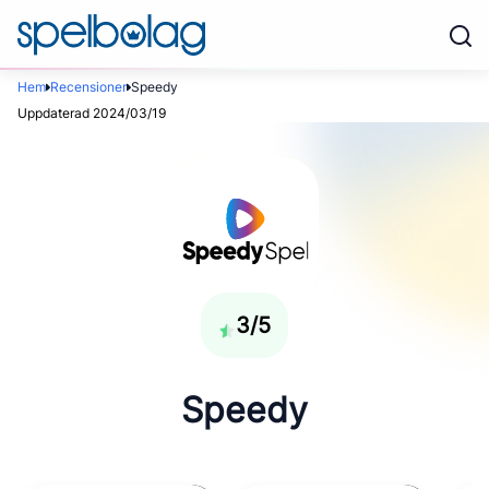
Hem
Recensioner
Speedy
Uppdaterad 2024/03/19
3/5
Speedy