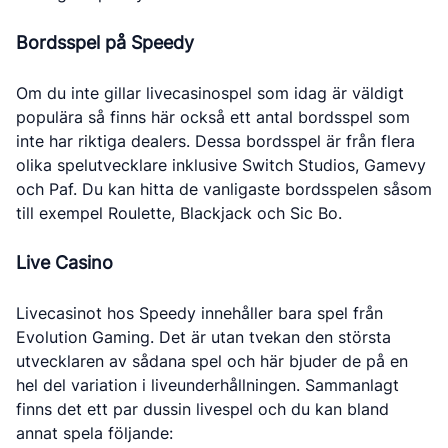
Bordsspel på Speedy
Om du inte gillar livecasinospel som idag är väldigt
populära så finns här också ett antal bordsspel som
inte har riktiga dealers. Dessa bordsspel är från flera
olika spelutvecklare inklusive Switch Studios, Gamevy
och Paf. Du kan hitta de vanligaste bordsspelen såsom
till exempel Roulette, Blackjack och Sic Bo.
Live Casino
Livecasinot hos Speedy innehåller bara spel från
Evolution Gaming. Det är utan tvekan den största
utvecklaren av sådana spel och här bjuder de på en
hel del variation i liveunderhållningen. Sammanlagt
finns det ett par dussin livespel och du kan bland
annat spela följande: