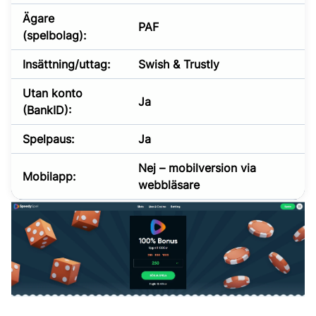
Ägare
PAF
(spelbolag):
Insättning/uttag:
Swish & Trustly
Utan konto
Ja
(BankID):
Spelpaus:
Ja
Nej – mobilversion via
Mobilapp:
webbläsare