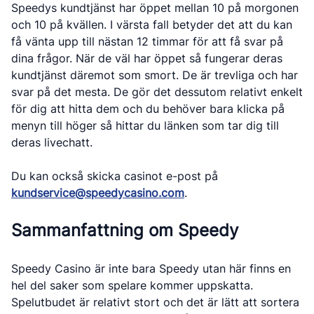
Speedys kundtjänst har öppet mellan 10 på morgonen
och 10 på kvällen. I värsta fall betyder det att du kan
få vänta upp till nästan 12 timmar för att få svar på
dina frågor. När de väl har öppet så fungerar deras
kundtjänst däremot som smort. De är trevliga och har
svar på det mesta. De gör det dessutom relativt enkelt
för dig att hitta dem och du behöver bara klicka på
menyn till höger så hittar du länken som tar dig till
deras livechatt.
Du kan också skicka casinot e-post på
kundservice@speedycasino.com
.
Sammanfattning om Speedy
Speedy Casino är inte bara Speedy utan här finns en
hel del saker som spelare kommer uppskatta.
Spelutbudet är relativt stort och det är lätt att sortera