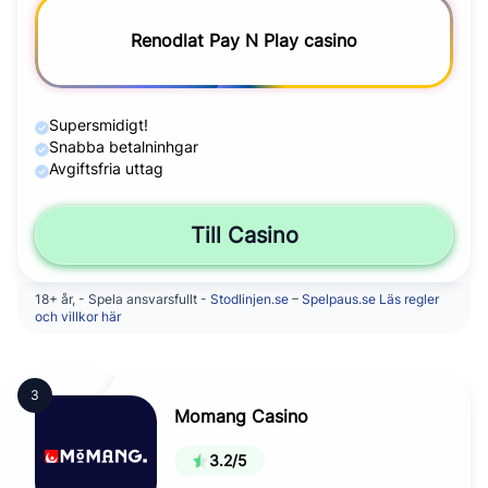
Renodlat Pay N Play casino
Supersmidigt!
Snabba betalninhgar
Avgiftsfria uttag
Till Casino
18+ år, - Spela ansvarsfullt -
Stodlinjen.se
–
Spelpaus.se
Läs regler
och villkor här
Momang Casino
3.2/5