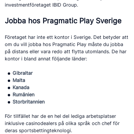
investmentföretaget IBID Group.
Jobba hos Pragmatic Play Sverige
Företaget har inte ett kontor i Sverige. Det betyder att
om du vill jobba hos Pragmatic Play måste du jobba
på distans eller vara redo att flytta utomlands. De har
kontor i bland annat följande länder:
Gibraltar
Malta
Kanada
Rumänien
Storbritannien
För tillfället har de en hel del lediga arbetsplatser
inklusive casinodealers på olika språk och chef för
deras sportsbettingteknologi.