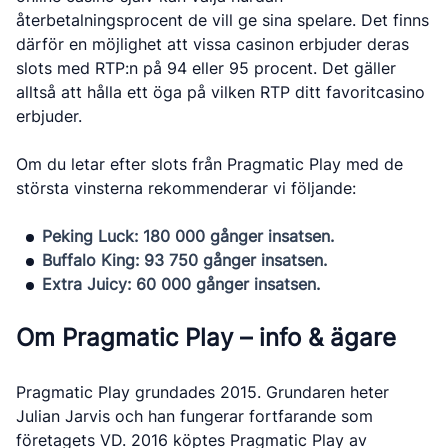
återbetalningsprocent de vill ge sina spelare. Det finns
därför en möjlighet att vissa casinon erbjuder deras
slots med RTP:n på 94 eller 95 procent. Det gäller
alltså att hålla ett öga på vilken RTP ditt favoritcasino
erbjuder.
Om du letar efter slots från Pragmatic Play med de
största vinsterna rekommenderar vi följande:
Peking Luck: 180 000 gånger insatsen.
Buffalo King: 93 750 gånger insatsen.
Extra Juicy: 60 000 gånger insatsen.
Om Pragmatic Play – info & ägare
Pragmatic Play grundades 2015. Grundaren heter
Julian Jarvis och han fungerar fortfarande som
företagets VD. 2016 köptes Pragmatic Play av