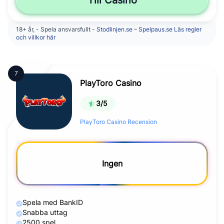
Till Casino
18+ år, - Spela ansvarsfullt -
Stodlinjen.se
–
Spelpaus.se
Läs regler
och villkor här
PlayToro Casino
3/5
PlayToro Casino Recension
Ingen
Spela med BankID
Snabba uttag
2500 spel