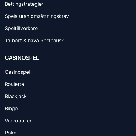
Bettingstrategier
Spela utan omsättningskrav
Speltillverkare
Ta bort & häva Spelpaus?
CASINOSPEL
Casinospel
Roulette
Blackjack
Bingo
Videopoker
Poker