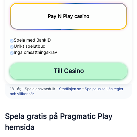
Pay N Play casino
Spela med BankID
Unikt spelutbud
Inga omsättningskrav
Till Casino
18+ år, - Spela ansvarsfullt -
Stodlinjen.se
–
Spelpaus.se
Läs regler
och villkor här
Spela gratis på Pragmatic Play
hemsida