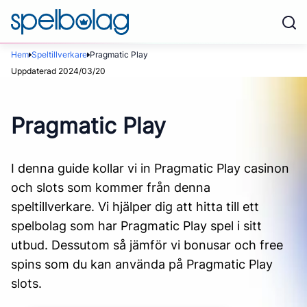
Hem
Speltillverkare
Pragmatic Play
Uppdaterad 2024/03/20
Pragmatic Play
I denna guide kollar vi in Pragmatic Play casinon
och slots som kommer från denna
speltillverkare. Vi hjälper dig att hitta till ett
spelbolag som har Pragmatic Play spel i sitt
utbud. Dessutom så jämför vi bonusar och free
spins som du kan använda på Pragmatic Play
slots.