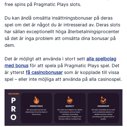
free spins på Pragmatic Plays slots.
Du kan ändå omsätta insättningsbonusar på deras
spel om det är något du är intresserad av. Deras slots
har sällan exceptionellt höga återbetalningsprocenter
så det är inga problem att omsätta dina bonusar på
dem.
Det är möjligt att använda i stort sett
alla spelbolag
med bonus
för att spela på Pragmatic Plays spel. Det
är ytterst
få casinobonusar
som är kopplade till vissa
spel – eller inte möjliga att använda på alla casinospel.