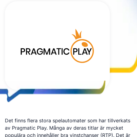
Det finns flera stora spelautomater som har tillverkats
av Pragmatic Play. Många av deras titlar är mycket
populära och innehåller bra vinstchanser (RTP). Det är