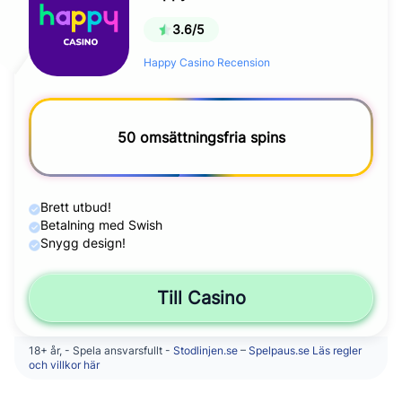
3.6/5
Happy Casino Recension
50 omsättningsfria spins
Brett utbud!
Betalning med Swish
Snygg design!
Till Casino
18+ år, - Spela ansvarsfullt -
Stodlinjen.se
–
Spelpaus.se
Läs regler
och villkor här