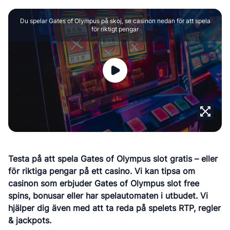
Du spelar Gates of Olympus på skoj, se casinon nedan för att spela
för riktigt pengar
Testa på att spela Gates of Olympus slot gratis – eller
för riktiga pengar på ett casino. Vi kan tipsa om
casinon som erbjuder Gates of Olympus slot free
spins, bonusar eller har spelautomaten i utbudet. Vi
hjälper dig även med att ta reda på spelets RTP, regler
& jackpots.