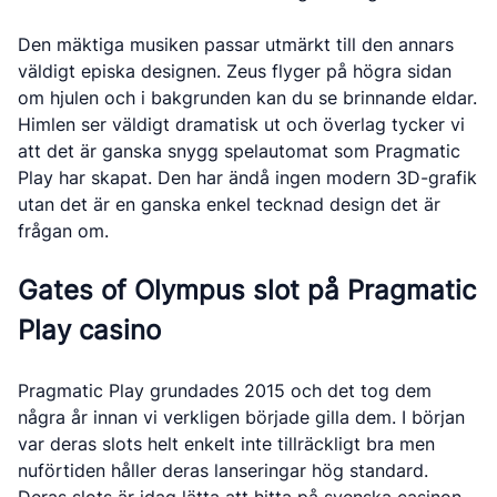
Den mäktiga musiken passar utmärkt till den annars
väldigt episka designen. Zeus flyger på högra sidan
om hjulen och i bakgrunden kan du se brinnande eldar.
Himlen ser väldigt dramatisk ut och överlag tycker vi
att det är ganska snygg spelautomat som Pragmatic
Play har skapat. Den har ändå ingen modern 3D-grafik
utan det är en ganska enkel tecknad design det är
frågan om.
Gates of Olympus slot på Pragmatic
Play casino
Pragmatic Play grundades 2015 och det tog dem
några år innan vi verkligen började gilla dem. I början
var deras slots helt enkelt inte tillräckligt bra men
nuförtiden håller deras lanseringar hög standard.
Deras slots är idag lätta att hitta på svenska casinon