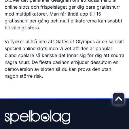
online slots och frispelsläget ger dig bara gratissnurr
med multiplikatorer. Man får ändå upp till 15
gratissnurr per gång och multiplikatorerna kan snabbt
bli väldigt stora.
Vi tycker alltså inte att Gates of Olympus är en särskilt
speciell online slots men vi vet att den är populär
bland spelare så kanske det lönar sig för dig att snurra
några snurr. De flesta casinon erbjuder dessutom en
demoversion av sloten så du kan prova den utan
någon större risk.