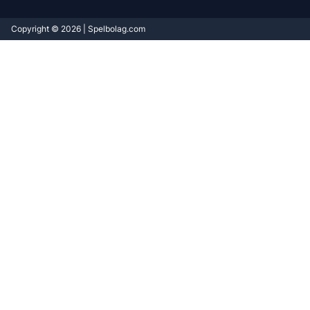
Copyright © 2026 | Spelbolag.com