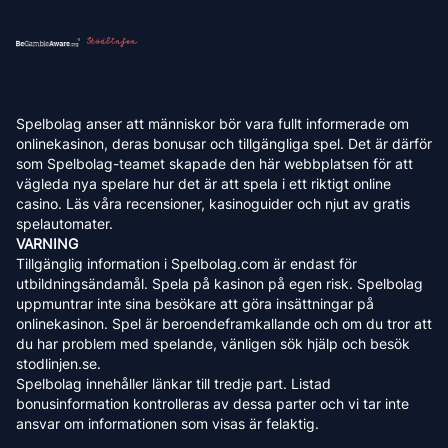
Spelbolag anser att människor bör vara fullt informerade om
onlinekasinon, deras bonusar och tillgängliga spel. Det är därför
som Spelbolag-teamet skapade den här webbplatsen för att
vägleda nya spelare hur det är att spela i ett riktigt online
casino. Läs våra recensioner, kasinoguider och njut av gratis
spelautomater.
VARNING
Tillgänglig information i Spelbolag.com är endast för
utbildningsändamål. Spela på kasinon på egen risk. Spelbolag
uppmuntrar inte sina besökare att göra insättningar på
onlinekasinon. Spel är beroendeframkallande och om du tror att
du har problem med spelande, vänligen sök hjälp och besök
stodlinjen.se.
Spelbolag innehåller länkar till tredje part. Listad
bonusinformation kontrolleras av dessa parter och vi tar inte
ansvar om informationen som visas är felaktig.