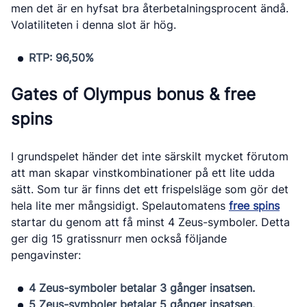
men det är en hyfsat bra återbetalningsprocent ändå.
Volatiliteten i denna slot är hög.
RTP: 96,50%
Gates of Olympus bonus & free
spins
I grundspelet händer det inte särskilt mycket förutom
att man skapar vinstkombinationer på ett lite udda
sätt. Som tur är finns det ett frispelsläge som gör det
hela lite mer mångsidigt. Spelautomatens
free spins
startar du genom att få minst 4 Zeus-symboler. Detta
ger dig 15 gratissnurr men också följande
pengavinster:
4 Zeus-symboler betalar 3 gånger insatsen.
5 Zeus-symboler betalar 5 gånger insatsen.