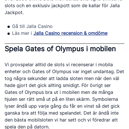
slots och en exklusiv jackpott som de kallar för Jalla
Jackpot.
Gå till Jalla Casino
Läs mer i
Jalla Casino recension & omdöme
Spela Gates of Olympus i mobilen
Vi provspelar alltid de slots vi recenserar i mobila
enheter och Gates of Olympus var inget undantag. Det
tog några sekunder att ladda sloten men när den väl
hade gjort det gick allting smidigt. För övrigt ser
Gates of Olympus bra ut i mobilen men de många
hjulen ser rätt små ut på en liten skärm. Symbolerna
lyser ändå upp varje gång du får en vinst så det gick
ganska bra att följa med spelandet. Det är ändå inte
den bästa mobilsloten vi har sett och vi föredrar att
spela den på datorn.