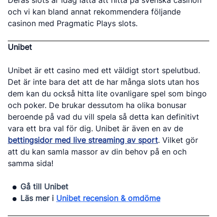
och vi kan bland annat rekommendera följande
casinon med Pragmatic Plays slots.
Unibet
Unibet är ett casino med ett väldigt stort spelutbud.
Det är inte bara det att de har många slots utan hos
dem kan du också hitta lite ovanligare spel som bingo
och poker. De brukar dessutom ha olika bonusar
beroende på vad du vill spela så detta kan definitivt
vara ett bra val för dig. Unibet är även en av de
bettingsidor med live streaming av sport
. Vilket gör
att du kan samla massor av din behov på en och
samma sida!
Gå till Unibet
Läs mer i
Unibet recension & omdöme