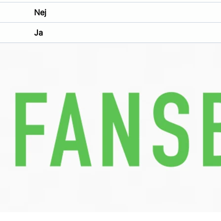
Nej
Ja