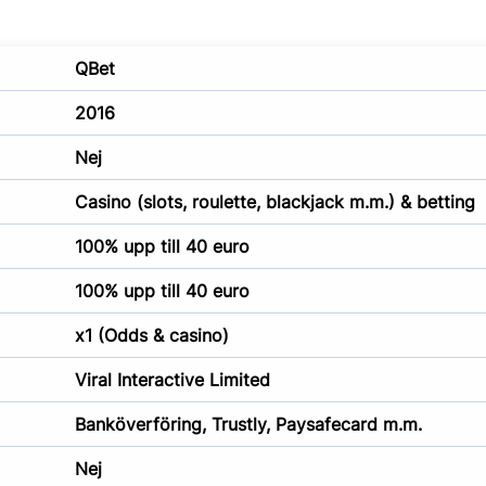
QBet
2016
Nej
Casino (slots, roulette, blackjack m.m.) & betting
100% upp till 40 euro
100% upp till 40 euro
x1 (Odds & casino)
Viral Interactive Limited
Banköverföring, Trustly, Paysafecard m.m.
Nej