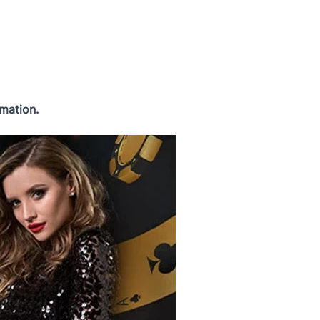
imation.