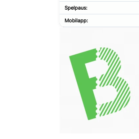
Spelpaus:
Mobilapp: