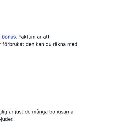
g bonus
. Faktum är att
r förbrukat den kan du räkna med
nglig är just de många bonusarna.
juder.