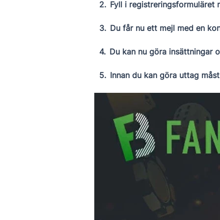
Fyll i registreringsformuläret
Du får nu ett mejl med en kon
Du kan nu göra insättningar o
Innan du kan göra uttag måste