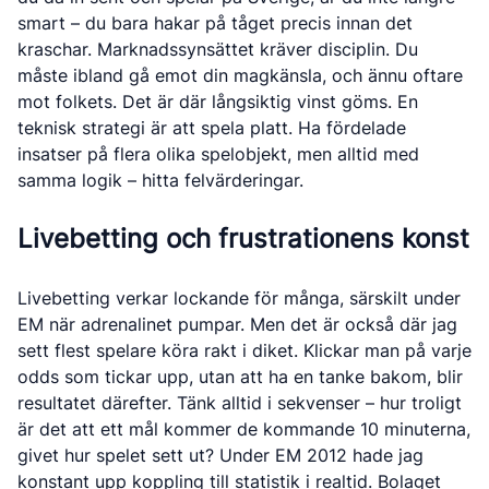
smart – du bara hakar på tåget precis innan det
kraschar. Marknadssynsättet kräver disciplin. Du
måste ibland gå emot din magkänsla, och ännu oftare
mot folkets. Det är där långsiktig vinst göms. En
teknisk strategi är att spela platt. Ha fördelade
insatser på flera olika spelobjekt, men alltid med
samma logik – hitta felvärderingar.
Livebetting och frustrationens konst
Livebetting verkar lockande för många, särskilt under
EM när adrenalinet pumpar. Men det är också där jag
sett flest spelare köra rakt i diket. Klickar man på varje
odds som tickar upp, utan att ha en tanke bakom, blir
resultatet därefter. Tänk alltid i sekvenser – hur troligt
är det att ett mål kommer de kommande 10 minuterna,
givet hur spelet sett ut? Under EM 2012 hade jag
konstant upp koppling till statistik i realtid. Bolaget