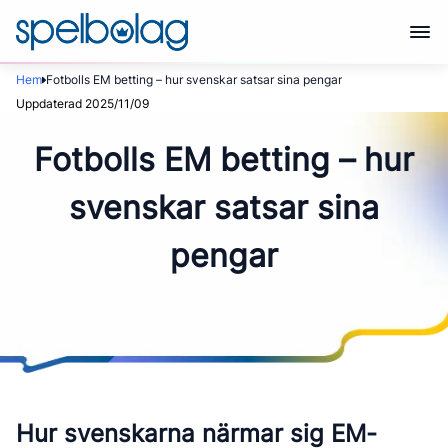
Hem
Fotbolls EM betting – hur svenskar satsar sina pengar
Uppdaterad 2025/11/09
Fotbolls EM betting – hur
svenskar satsar sina
pengar
Hur svenskarna närmar sig EM-