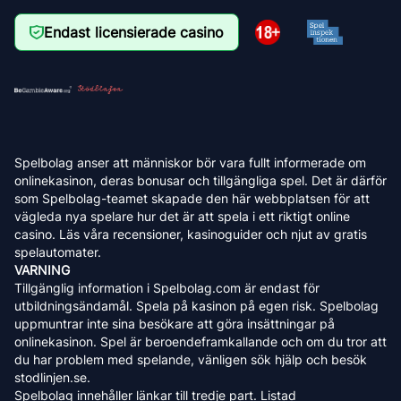
Endast licensierade casino
Spelbolag anser att människor bör vara fullt informerade om
onlinekasinon, deras bonusar och tillgängliga spel. Det är därför
som Spelbolag-teamet skapade den här webbplatsen för att
vägleda nya spelare hur det är att spela i ett riktigt online
casino. Läs våra recensioner, kasinoguider och njut av gratis
spelautomater.
VARNING
Tillgänglig information i Spelbolag.com är endast för
utbildningsändamål. Spela på kasinon på egen risk. Spelbolag
uppmuntrar inte sina besökare att göra insättningar på
onlinekasinon. Spel är beroendeframkallande och om du tror att
du har problem med spelande, vänligen sök hjälp och besök
stodlinjen.se.
Spelbolag innehåller länkar till tredje part. Listad