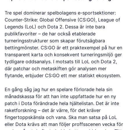
Tre spel dominerar spelbolagens e-sportsektioner:
Counter-Strike: Global Offensive (CS:GO), League of
Legends (LoL) och Dota 2. Dessa är inte bara
publikfavoriter – de har också etablerade
turneringsstrukturer som skapar förutsägbara
bettingmönster. CS:GO är ett praktexempel på hur en
transparent karta och konsekvent turneringsmiljö ger
tydligare oddsanalys. I motsats till LoL och Dota 2,
där patchar och metaskiften gör analysen mer
flytande, erbjuder CS:GO ett mer statiskt ekosystem.
En gång såg jag hur en spelare förlorade hela sin
månadskassa för att han inte uppfattade hur en ny
patch i Dota förändrade hela hjältelistan. Det är inte
raketforskning – det är värre, för det kräver
fingertoppskänsla och vana. Ska man satsa på LoL
eller Dota krävs att man följer proffsscenen vecka för