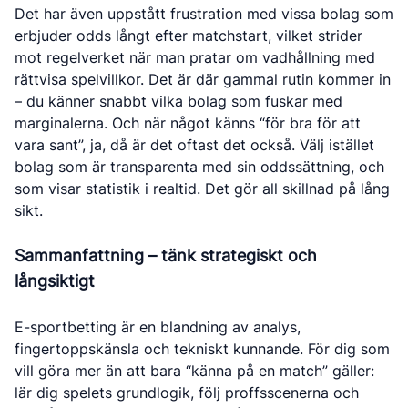
Det har även uppstått frustration med vissa bolag som
erbjuder odds långt efter matchstart, vilket strider
mot regelverket när man pratar om vadhållning med
rättvisa spelvillkor. Det är där gammal rutin kommer in
– du känner snabbt vilka bolag som fuskar med
marginalerna. Och när något känns “för bra för att
vara sant”, ja, då är det oftast det också. Välj istället
bolag som är transparenta med sin oddssättning, och
som visar statistik i realtid. Det gör all skillnad på lång
sikt.
Sammanfattning – tänk strategiskt och
långsiktigt
E-sportbetting är en blandning av analys,
fingertoppskänsla och tekniskt kunnande. För dig som
vill göra mer än att bara “känna på en match” gäller:
lär dig spelets grundlogik, följ proffsscenerna och