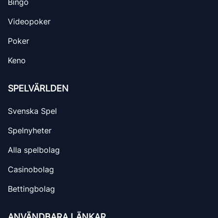
Bingo
Videopoker
Poker
Keno
SPELVÄRLDEN
Svenska Spel
Spelnyheter
Alla spelbolag
Casinobolag
Bettingbolag
ANVÄNDBARA LÄNKAR