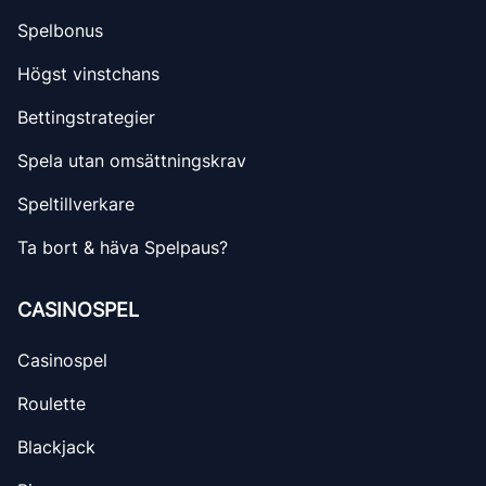
Spelbonus
Högst vinstchans
Bettingstrategier
Spela utan omsättningskrav
Speltillverkare
Ta bort & häva Spelpaus?
CASINOSPEL
Casinospel
Roulette
Blackjack