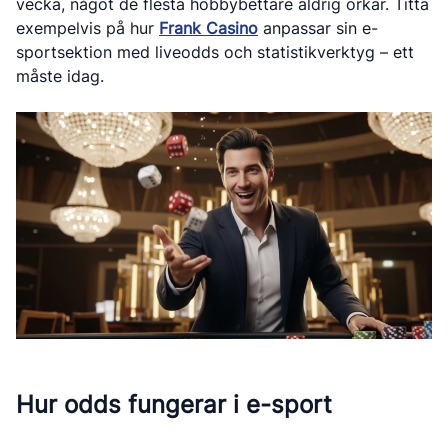
vecka, något de flesta hobbybettare aldrig orkar. Titta
exempelvis på hur
Frank Casino
anpassar sin e-
sportsektion med liveodds och statistikverktyg – ett
måste idag.
Hur odds fungerar i e-sport