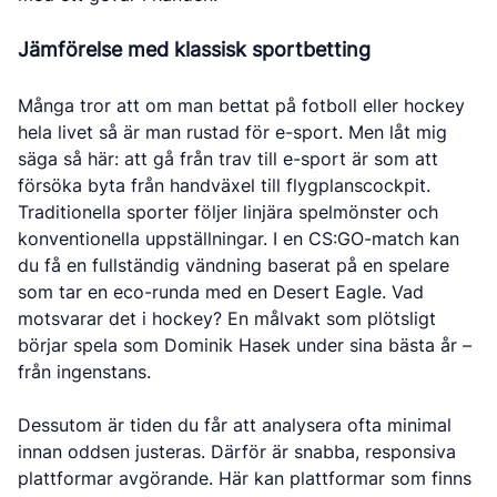
Jämförelse med klassisk sportbetting
Många tror att om man bettat på fotboll eller hockey
hela livet så är man rustad för e-sport. Men låt mig
säga så här: att gå från trav till e-sport är som att
försöka byta från handväxel till flygplanscockpit.
Traditionella sporter följer linjära spelmönster och
konventionella uppställningar. I en CS:GO-match kan
du få en fullständig vändning baserat på en spelare
som tar en eco-runda med en Desert Eagle. Vad
motsvarar det i hockey? En målvakt som plötsligt
börjar spela som Dominik Hasek under sina bästa år –
från ingenstans.
Dessutom är tiden du får att analysera ofta minimal
innan oddsen justeras. Därför är snabba, responsiva
plattformar avgörande. Här kan plattformar som finns