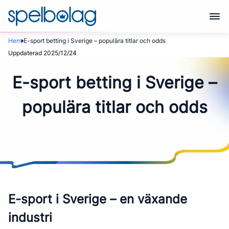
Hem
E-sport betting i Sverige – populära titlar och odds
Uppdaterad 2025/12/24
E-sport betting i Sverige –
populära titlar och odds
E-sport i Sverige – en växande
industri