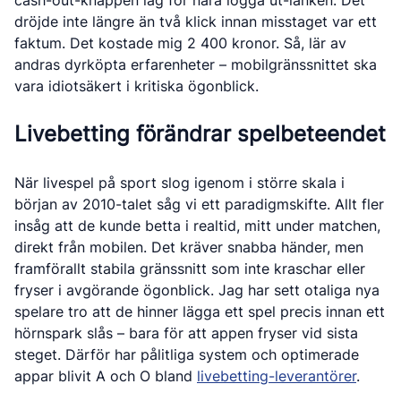
cash-out-knappen låg för nära logga ut-länken. Det
dröjde inte längre än två klick innan misstaget var ett
faktum. Det kostade mig 2 400 kronor. Så, lär av
andras dyrköpta erfarenheter – mobilgränssnittet ska
vara idiotsäkert i kritiska ögonblick.
Livebetting förändrar spelbeteendet
När livespel på sport slog igenom i större skala i
början av 2010-talet såg vi ett paradigmskifte. Allt fler
insåg att de kunde betta i realtid, mitt under matchen,
direkt från mobilen. Det kräver snabba händer, men
framförallt stabila gränssnitt som inte kraschar eller
fryser i avgörande ögonblick. Jag har sett otaliga nya
spelare tro att de hinner lägga ett spel precis innan ett
hörnspark slås – bara för att appen fryser vid sista
steget. Därför har pålitliga system och optimerade
appar blivit A och O bland
livebetting-leverantörer
.