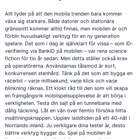
Allt tyder på att den mobila trenden bara kommer
växa sig starkare. Både datorer och stationära
gränssnitt kommer alltid finnas, men mobilen är och
förblir huvudsakligt verktyg för en ny generation
spelare. Det som i dag är självklart för vissa – som ID-
verifiering via BankID på mobilen – var rena science
fiction för tio år sedan. Men detta ställer också krav
på operatörerna. Användarnas tålamod är kort,
konkurrensen stenhård. Tänk på det som att bygga en
racerbil – varje millisekund, varje klick och varje
blinkning räknas. Ett klokt råd till den som vill skapa
en framgångsrik mobilspelsupplevelse är att börja i
verkligheten. Testa din sajt på en tunnelbana med
dålig täckning. Låt en vän över femtio försöka hitta
insättningsknappen. Upplev laddtiden på ett 4G-nät i
Norrlands inland. Ju verkligare dina tester är, desto
bättre verktyg bygger du. Spel på mobilen är