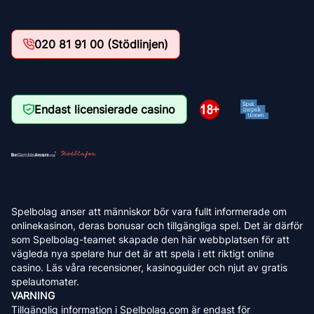
020 81 91 00 (Stödlinjen)
Endast licensierade casino
Spelbolag anser att människor bör vara fullt informerade om
onlinekasinon, deras bonusar och tillgängliga spel. Det är därför
som Spelbolag-teamet skapade den här webbplatsen för att
vägleda nya spelare hur det är att spela i ett riktigt online
casino. Läs våra recensioner, kasinoguider och njut av gratis
spelautomater.
VARNING
Tillgänglig information i Spelbolag.com är endast för