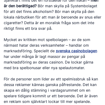
Självklart finns det en förståelse för den ilskan –
men
är den berättigad?
Bör man skylla på Systembolaget
för att det finns alkoholism? Bör man skylla på den
lokala närbutiken för att man är beroende av snus eller
cigaretter? Detta är en moralisk fråga som det inte
riktigt finns ett bra svar på.
Mycket av kritiken mot spelbolagen – av de som
närmast hatar deras verksamheter – handlar om
marknadsföring. Speciellt de
svenska casinobolagen
har under många år lagt massor av pengar på
marknadsföring av deras casinon. De lockar gärna
med bra spelbonusar eller nya spelautomater.
För de personer som lider av ett spelmissbruk så kan
dessa reklamer kännas ganska påfrestande. Det kan
skapa en dålig stämning i vardagsrummet om en
spelare tidigare kommit ur ett beroende. Det är även
en reklam som självklart lockar till mer spelande.