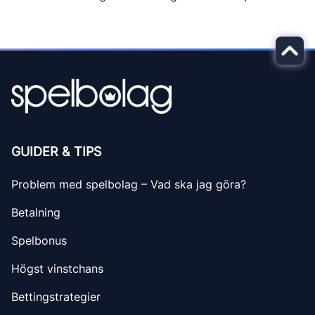
GUIDER & TIPS
Problem med spelbolag – Vad ska jag göra?
Betalning
Spelbonus
Högst vinstchans
Bettingstrategier