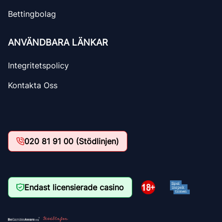
Bettingbolag
ANVÄNDBARA LÄNKAR
Integritetspolicy
Kontakta Oss
020 81 91 00 (Stödlinjen)
Endast licensierade casino