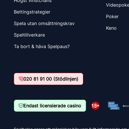
Högst vinstchans
Videopoke
Bettingstrategier
Poker
Spela utan omsättningskrav
Keno
Speltillverkare
Ta bort & häva Spelpaus?
020 81 91 00 (Stödlinjen)
Endast licensierade casino