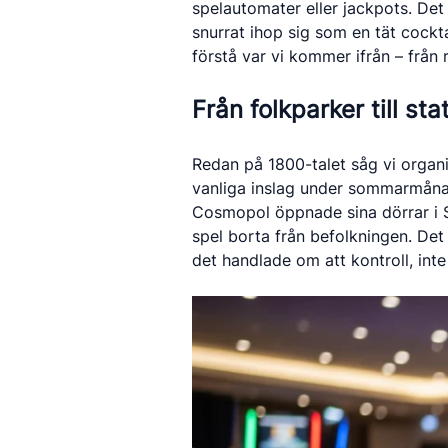
spelautomater eller jackpots. Det 
snurrat ihop sig som en tät cockt
förstå var vi kommer ifrån – från 
Från folkparker till sta
Redan på 1800-talet såg vi organi
vanliga inslag under sommarmånad
Cosmopol öppnade sina dörrar i Su
spel borta från befolkningen. Det
det handlade om att kontroll, inte