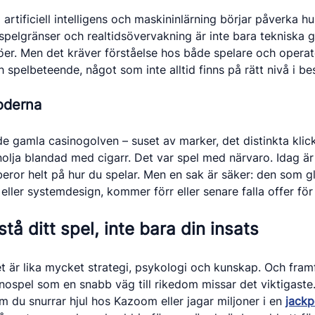
m artificiell intelligens och maskininlärning börjar påverka h
spelgränser och realtidsövervakning är inte bara tekniska g
öer. Men det kräver förståelse hos både spelare och operat
spelbeteende, något som inte alltid finns på rätt nivå i be
oderna
de gamla casinogolven – suset av marker, det distinkta klic
olja blandad med cigarr. Det var spel med närvaro. Idag är
Det beror helt på hur du spelar. Men en sak är säker: den so
 eller systemdesign, kommer förr eller senare falla offer fö
tå ditt spel, inte bara din insats
t är lika mycket strategi, psykologi och kunskap. Och framfö
ospel som en snabb väg till rikedom missar det viktigaste.
m du snurrar hjul hos Kazoom eller jagar miljoner i en
jackp