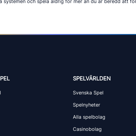
stå systemen och spela aldrig för mer än du är beredd att för
PEL
SPELVÄRLDEN
l
Svenska Spel
Spelnyheter
Alla spelbolag
Casinobolag