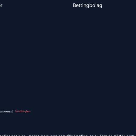
r
Bettingbolag