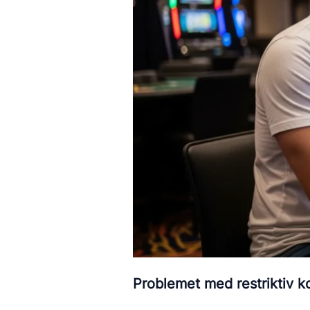
Problemet med restriktiv ko