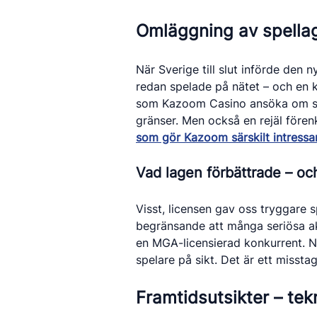
Omläggning av spella
När Sverige till slut införde den
redan spelade på nätet – och en k
som Kazoom Casino ansöka om sve
gränser. Men också en rejäl förenk
som gör Kazoom särskilt intressa
Vad lagen förbättrade – o
Visst, licensen gav oss tryggare s
begränsande att många seriösa ak
en MGA-licensierad konkurrent. Nä
spelare på sikt. Det är ett misst
Framtidsutsikter – te