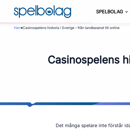
SPELBOLAG
Hem
Casinospelens historia i Sverige – från landbaserat till online
Casinospelens his
Det många spelare inte förstår id