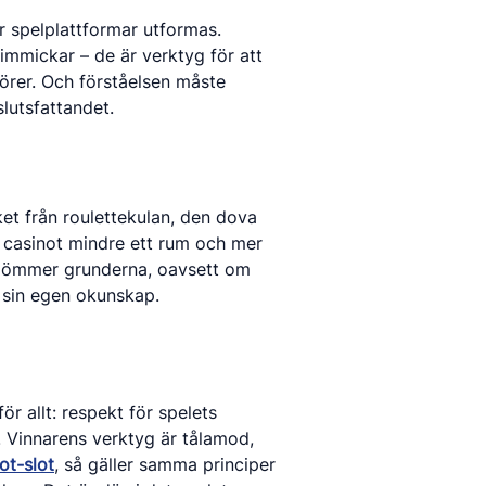
ur spelplattformar utformas.
immickar – de är verktyg för att
örer. Och förståelsen måste
slutsfattandet.
ket från roulettekulan, den dova
 casinot mindre ett rum och mer
m glömmer grunderna, oavsett om
r sin egen okunskap.
r allt: respekt för spelets
 Vinnarens verktyg är tålamod,
ot-slot
, så gäller samma principer