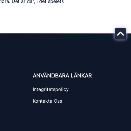
lora. Det är där, i det spelets
ANVÄNDBARA LÄNKAR
Integritetspolicy
Kontakta Oss