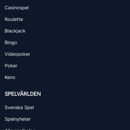
Casinospel
Roulette
Blackjack
Bingo
Videopoker
Poker
Keno
SPELVÄRLDEN
Svenska Spel
Spelnyheter