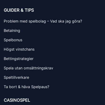
GUIDER & TIPS
Problem med spelbolag – Vad ska jag göra?
Betalning
Spelbonus
Högst vinstchans
Bettingstrategier
Spela utan omsättningskrav
Speltillverkare
Ta bort & häva Spelpaus?
CASINOSPEL