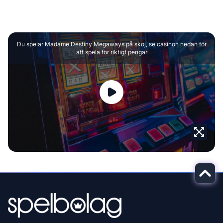
Du spelar Madame Destiny Megaways på skoj, se casinon nedan för
att spela för riktigt pengar