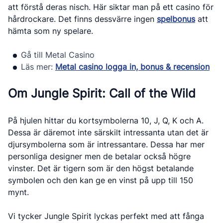
att förstå deras nisch. Här siktar man på ett casino för
hårdrockare. Det finns dessvärre ingen
spelbonus
att
hämta som ny spelare.
Gå till Metal Casino
Läs mer:
Metal casino logga in, bonus & recension
Om Jungle Spirit: Call of the Wild
På hjulen hittar du kortsymbolerna 10, J, Q, K och A.
Dessa är däremot inte särskilt intressanta utan det är
djursymbolerna som är intressantare. Dessa har mer
personliga designer men de betalar också högre
vinster. Det är tigern som är den högst betalande
symbolen och den kan ge en vinst på upp till 150
mynt.
Vi tycker Jungle Spirit lyckas perfekt med att fånga