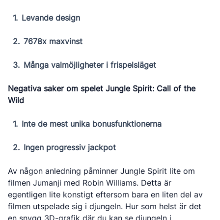
Levande design
7678x maxvinst
Många valmöjligheter i frispelsläget
Negativa saker om spelet Jungle Spirit: Call of the
Wild
Inte de mest unika bonusfunktionerna
Ingen progressiv jackpot
Av någon anledning påminner Jungle Spirit lite om
filmen Jumanji med Robin Williams. Detta är
egentligen lite konstigt eftersom bara en liten del av
filmen utspelade sig i djungeln. Hur som helst är det
en snygg 3D-grafik där du kan se djungeln i