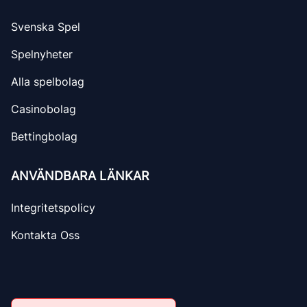
Svenska Spel
Spelnyheter
Alla spelbolag
Casinobolag
Bettingbolag
ANVÄNDBARA LÄNKAR
Integritetspolicy
Kontakta Oss