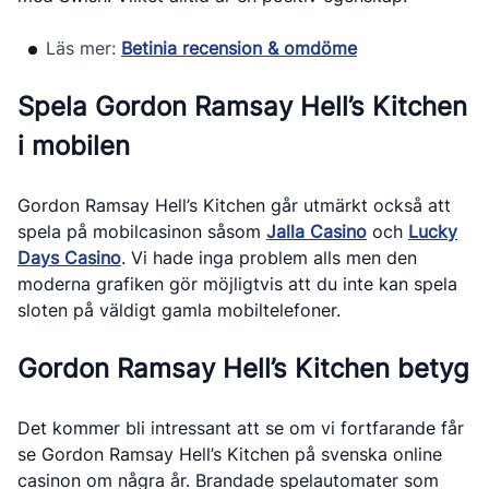
Läs mer:
Betinia recension & omdöme
Spela Gordon Ramsay Hell’s Kitchen
i mobilen
Gordon Ramsay Hell’s Kitchen går utmärkt också att
spela på mobilcasinon såsom
Jalla Casino
och
Lucky
Days Casino
. Vi hade inga problem alls men den
moderna grafiken gör möjligtvis att du inte kan spela
sloten på väldigt gamla mobiltelefoner.
Gordon Ramsay Hell’s Kitchen betyg
Det kommer bli intressant att se om vi fortfarande får
se Gordon Ramsay Hell’s Kitchen på svenska online
casinon om några år. Brandade spelautomater som