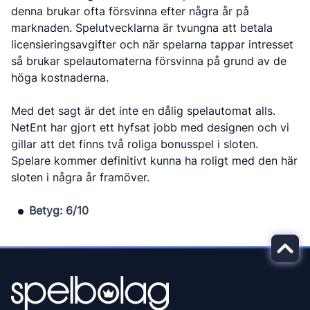
denna brukar ofta försvinna efter några år på
marknaden. Spelutvecklarna är tvungna att betala
licensieringsavgifter och när spelarna tappar intresset
så brukar spelautomaterna försvinna på grund av de
höga kostnaderna.
Med det sagt är det inte en dålig spelautomat alls.
NetEnt har gjort ett hyfsat jobb med designen och vi
gillar att det finns två roliga bonusspel i sloten.
Spelare kommer definitivt kunna ha roligt med den här
sloten i några år framöver.
Betyg: 6/10