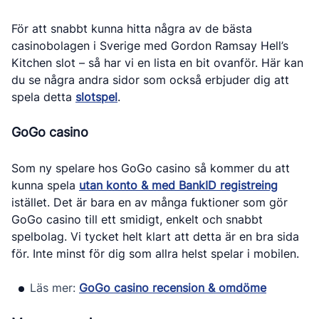
För att snabbt kunna hitta några av de bästa
casinobolagen i Sverige med Gordon Ramsay Hell’s
Kitchen slot – så har vi en lista en bit ovanför. Här kan
du se några andra sidor som också erbjuder dig att
spela detta
slotspel
.
GoGo casino
Som ny spelare hos GoGo casino så kommer du att
kunna spela
utan konto & med BankID registreing
istället. Det är bara en av många fuktioner som gör
GoGo casino till ett smidigt, enkelt och snabbt
spelbolag. Vi tycket helt klart att detta är en bra sida
för. Inte minst för dig som allra helst spelar i mobilen.
Läs mer:
GoGo casino recension & omdöme