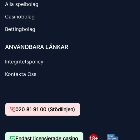
Alla spelbolag
Casinobolag
Bettingbolag
ANVÄNDBARA LÄNKAR
Integritetspolicy
Kontakta Oss
020 81 91 00 (Stödlinjen)
Endast licensierade casino