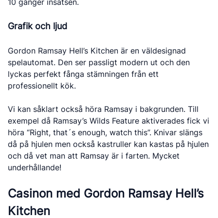
10 gånger insatsen.
Grafik och ljud
Gordon Ramsay Hell’s Kitchen är en väldesignad
spelautomat. Den ser passligt modern ut och den
lyckas perfekt fånga stämningen från ett
professionellt kök.
Vi kan såklart också höra Ramsay i bakgrunden. Till
exempel då Ramsay’s Wilds Feature aktiverades fick vi
höra “Right, that´s enough, watch this”. Knivar slängs
då på hjulen men också kastruller kan kastas på hjulen
och då vet man att Ramsay är i farten. Mycket
underhållande!
Casinon med Gordon Ramsay Hell’s
Kitchen