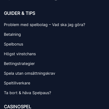
GUIDER & TIPS
Problem med spelbolag – Vad ska jag göra?
Betalning
Spelbonus
Högst vinstchans
Bettingstrategier
Spela utan omsättningskrav
Speltillverkare
Ta bort & häva Spelpaus?
CASINOSPEL