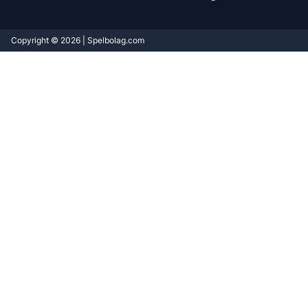
Copyright © 2026 | Spelbolag.com