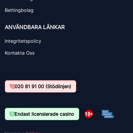
Bettingbolag
ANVÄNDBARA LÄNKAR
Integritetspolicy
Kontakta Oss
020 81 91 00 (Stödlinjen)
Endast licensierade casino