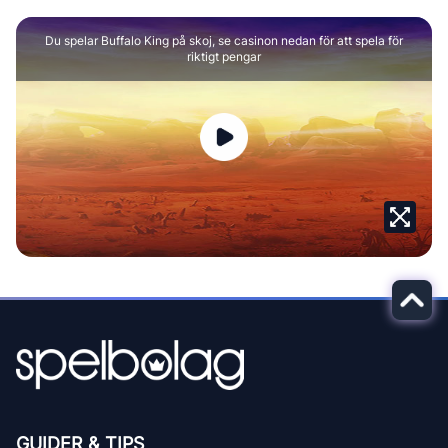
Du spelar Buffalo King på skoj, se casinon nedan för att spela för
riktigt pengar
GUIDER & TIPS