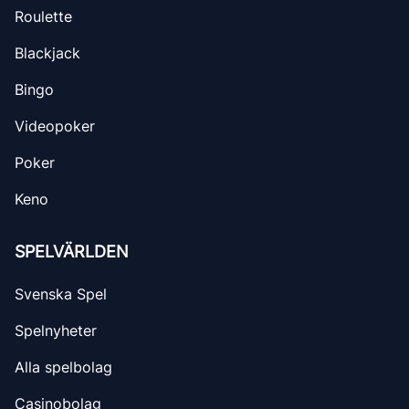
Roulette
Blackjack
Bingo
Videopoker
Poker
Keno
SPELVÄRLDEN
Svenska Spel
Spelnyheter
Alla spelbolag
Casinobolag