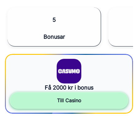
5
Bonusar
Få 2000 kr i bonus
Till Casino