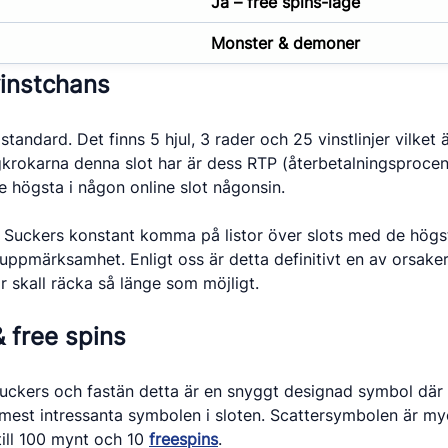
Ja – free spins-läge
Monster & demoner
vinstchans
standard. Det finns 5 hjul, 3 rader och 25 vinstlinjer vilke
gkrokarna denna slot har är dess RTP (återbetalningsprocen
e högsta i någon online slot någonsin.
Suckers konstant komma på listor över slots med de högst
 uppmärksamhet. Enligt oss är detta definitivt en av orsaker
ar skall räcka så länge som möjligt.
 free spins
Suckers och fastän detta är en snyggt designad symbol där 
n mest intressanta symbolen i sloten. Scattersymbolen är m
till 100 mynt och 10
freespins
.