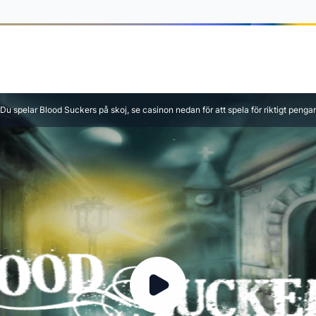
Du spelar Blood Suckers på skoj, se casinon nedan för att spela för riktigt pengar