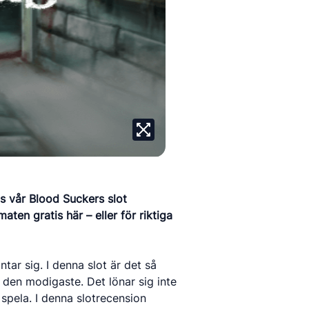
s vår Blood Suckers slot
ten gratis här – eller för riktiga
ar sig. I denna slot är det så
 den modigaste. Det lönar sig inte
 spela. I denna slotrecension