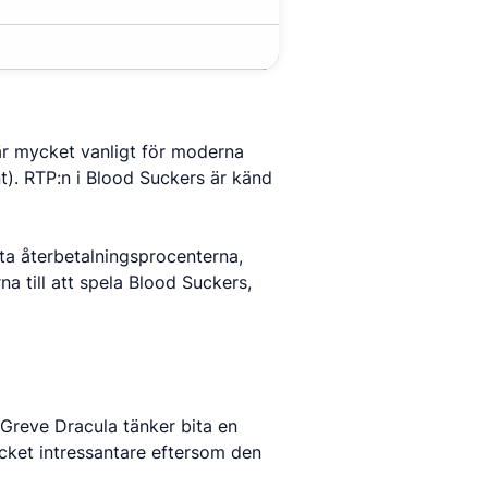
t är mycket vanligt för moderna
t). RTP:n i Blood Suckers är känd
a återbetalningsprocenterna,
na till att spela Blood Suckers,
Greve Dracula tänker bita en
ycket intressantare eftersom den