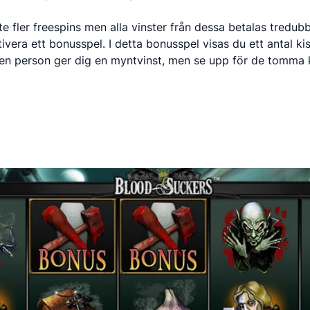
te fler freespins men alla vinster från dessa betalas tredub
vera ett bonusspel. I detta bonusspel visas du ett antal kis
er en person ger dig en myntvinst, men se upp för de tomma k