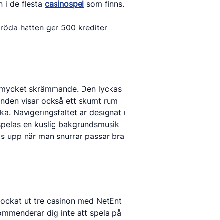
 i de flesta
casinospel
som finns.
röda hatten ger 500 krediter
är mycket skrämmande. Den lyckas
unden visar också ett skumt rum
ka. Navigeringsfältet är designat i
 spelas en kuslig bakgrundsmusik
as upp när man snurrar passar bra
 plockat ut tre casinon med NetEnt
kommenderar dig inte att spela på