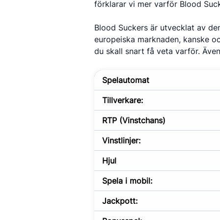
förklarar vi mer varför Blood Suck
Blood Suckers är utvecklat av d
europeiska marknaden, kanske ock
du skall snart få veta varför. Äv
Spelautomat
Tillverkare:
RTP (Vinstchans)
Vinstlinjer:
Hjul
Spela i mobil:
Jackpott: