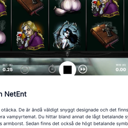
n NetEnt
 otäcka. De är ändå väldigt snyggt designade och det finns
tera vampyrtemat. Du hittar bland annat de lågt betalande
gs armborst. Sedan finns det också de högt betalande symb