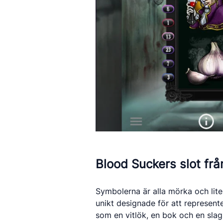
Blood Suckers slot frå
Symbolerna är alla mörka och lite
unikt designade för att represen
som en vitlök, en bok och en sla