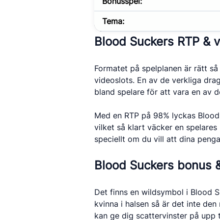
Bonusspel:
Tema:
Blood Suckers RTP & 
Formatet på spelplanen är rätt så 
videoslots. En av de verkliga dra
bland spelare för att vara en av d
Med en RTP på 98% lyckas Blood 
vilket så klart väcker en spelares
speciellt om du vill att dina peng
Blood Suckers bonus &
Det finns en wildsymbol i Blood 
kvinna i halsen så är det inte de
kan ge dig scattervinster på upp 