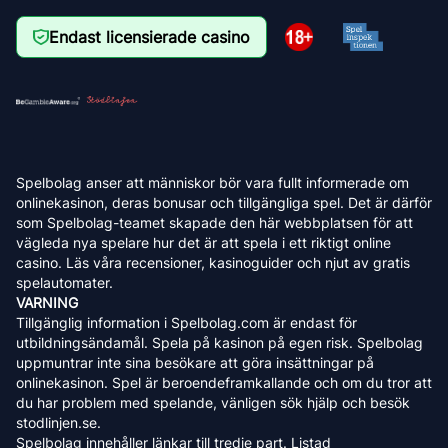
Endast licensierade casino
Spelbolag anser att människor bör vara fullt informerade om
onlinekasinon, deras bonusar och tillgängliga spel. Det är därför
som Spelbolag-teamet skapade den här webbplatsen för att
vägleda nya spelare hur det är att spela i ett riktigt online
casino. Läs våra recensioner, kasinoguider och njut av gratis
spelautomater.
VARNING
Tillgänglig information i Spelbolag.com är endast för
utbildningsändamål. Spela på kasinon på egen risk. Spelbolag
uppmuntrar inte sina besökare att göra insättningar på
onlinekasinon. Spel är beroendeframkallande och om du tror att
du har problem med spelande, vänligen sök hjälp och besök
stodlinjen.se.
Spelbolag innehåller länkar till tredje part. Listad