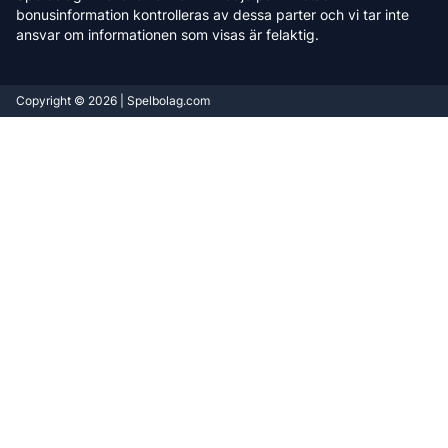
bonusinformation kontrolleras av dessa parter och vi tar inte
ansvar om informationen som visas är felaktig.
Copyright © 2026 | Spelbolag.com