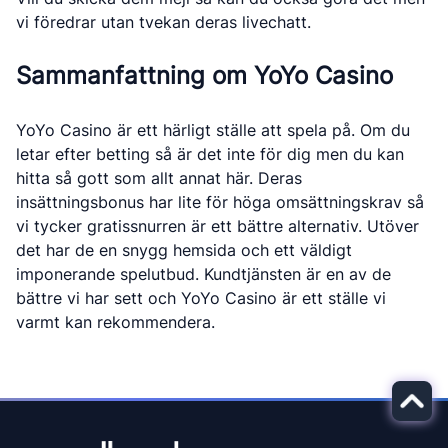
vi föredrar utan tvekan deras livechatt.
Sammanfattning om YoYo Casino
YoYo Casino är ett härligt ställe att spela på. Om du
letar efter betting så är det inte för dig men du kan
hitta så gott som allt annat här. Deras
insättningsbonus har lite för höga omsättningskrav så
vi tycker gratissnurren är ett bättre alternativ. Utöver
det har de en snygg hemsida och ett väldigt
imponerande spelutbud. Kundtjänsten är en av de
bättre vi har sett och YoYo Casino är ett ställe vi
varmt kan rekommendera.