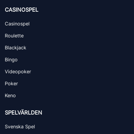
CASINOSPEL
Casinospel
Roulette
Blackjack
Bingo
Videopoker
Poker
Keno
SPELVÄRLDEN
Svenska Spel