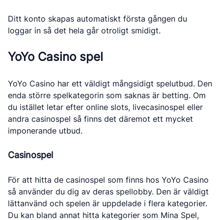
Ditt konto skapas automatiskt första gången du
loggar in så det hela går otroligt smidigt.
YoYo Casino spel
YoYo Casino har ett väldigt mångsidigt spelutbud. Den
enda större spelkategorin som saknas är betting. Om
du istället letar efter online slots, livecasinospel eller
andra casinospel så finns det däremot ett mycket
imponerande utbud.
Casinospel
För att hitta de casinospel som finns hos YoYo Casino
så använder du dig av deras spellobby. Den är väldigt
lättanvänd och spelen är uppdelade i flera kategorier.
Du kan bland annat hitta kategorier som Mina Spel,