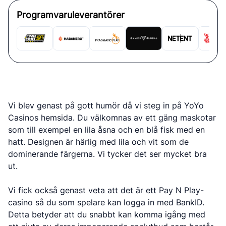
Programvaruleverantörer
Vi blev genast på gott humör då vi steg in på YoYo
Casinos hemsida. Du välkomnas av ett gäng maskotar
som till exempel en lila åsna och en blå fisk med en
hatt. Designen är härlig med lila och vit som de
dominerande färgerna. Vi tycker det ser mycket bra
ut.
Vi fick också genast veta att det är ett Pay N Play-
casino så du som spelare kan logga in med BankID.
Detta betyder att du snabbt kan komma igång med