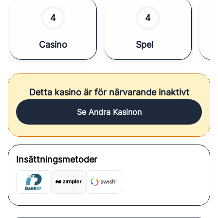
4
4
Casino
Spel
Detta kasino är för närvarande inaktivt
Se Andra Kasinon
Insättningsmetoder