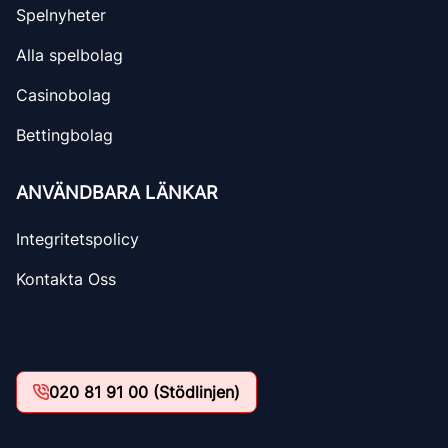
Spelnyheter
Alla spelbolag
Casinobolag
Bettingbolag
ANVÄNDBARA LÄNKAR
Integritetspolicy
Kontakta Oss
020 81 91 00 (Stödlinjen)