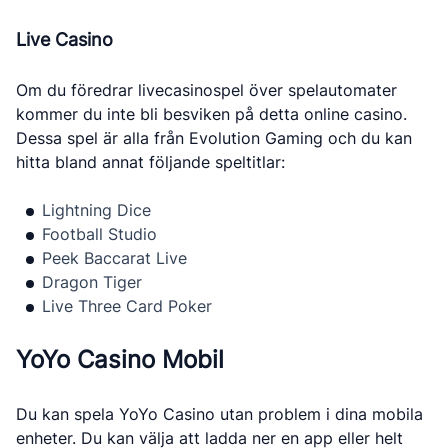
Live Casino
Om du föredrar livecasinospel över spelautomater
kommer du inte bli besviken på detta online casino.
Dessa spel är alla från Evolution Gaming och du kan
hitta bland annat följande speltitlar:
Lightning Dice
Football Studio
Peek Baccarat Live
Dragon Tiger
Live Three Card Poker
YoYo Casino Mobil
Du kan spela YoYo Casino utan problem i dina mobila
enheter. Du kan välja att ladda ner en app eller helt