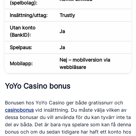
(spelbolag):
Insättning/uttag:
Trustly
Utan konto
Ja
(BankID):
Spelpaus:
Ja
Nej – mobilversion via
Mobilapp:
webbläsare
YoYo Casino bonus
Bonusen hos YoYo Casino ger både gratissnurr och
casinobonus
vid insätttning. Du måste välja vilken av
dessa bonusar du vill använda för du kan tyvärr inte ta
del av båda. Det är bara nya spelare som kan få denna
bonus och om du sedan tidigare har haft ett konto hos