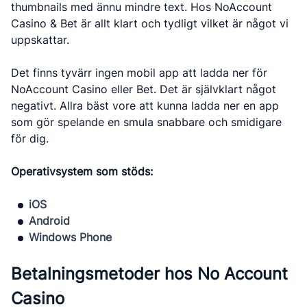
thumbnails med ännu mindre text. Hos NoAccount
Casino & Bet är allt klart och tydligt vilket är något vi
uppskattar.
Det finns tyvärr ingen mobil app att ladda ner för
NoAccount Casino eller Bet. Det är självklart något
negativt. Allra bäst vore att kunna ladda ner en app
som gör spelande en smula snabbare och smidigare
för dig.
Operativsystem som stöds:
iOS
Android
Windows Phone
Betalningsmetoder hos No Account
Casino