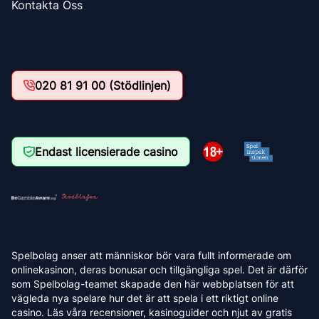
Kontakta Oss
020 81 91 00 (Stödlinjen)
Endast licensierade casino
Spelbolag anser att människor bör vara fullt informerade om
onlinekasinon, deras bonusar och tillgängliga spel. Det är därför
som Spelbolag-teamet skapade den här webbplatsen för att
vägleda nya spelare hur det är att spela i ett riktigt online
casino. Läs våra recensioner, kasinoguider och njut av gratis