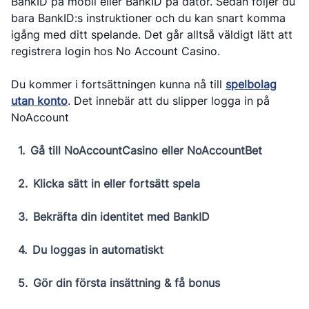
BankID på mobil eller BankID på dator. Sedan följer du
bara BankID:s instruktioner och du kan snart komma
igång med ditt spelande. Det går alltså väldigt lätt att
registrera login hos No Account Casino.
Du kommer i fortsättningen kunna nå till
spelbolag
utan konto
. Det innebär att du slipper logga in på
NoAccount
Gå till NoAccountCasino eller NoAccountBet
Klicka sätt in eller fortsätt spela
Bekräfta din identitet med BankID
Du loggas in automatiskt
Gör din första insättning & få bonus