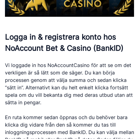
Logga in & registrera konto hos
NoAccount Bet & Casino (BankID)
Vi loggade in hos NoAccountCasino för att se om det
verkligen är så lätt som de säger. Du kan börja
processen genom att välja summa och sedan klicka
“sätt in”. Alternativt kan du helt enkelt klicka fortsätt
spela om du vill bekanta dig med deras utbud utan att
sätta in pengar.
En ruta kommer sedan öppnas och du behöver bara
klicka dig vidare från den så kommer du tas till
inloggningsprocessen med BankID. Du kan välja mellan