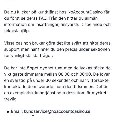
Då du klickar på kundtjänst hos NoAccountCasino får
du först se deras FAQ. Från den hittar du allmän
information om insättningar, ansvarsfullt spelande och
teknisk hjälp.
Vissa casinon brukar göra det lite svårt att hitta deras
support men här finner du den precis under sektionen
för vanligt ställda frågor.
De har inte öppet dygnet runt men de lyckas täcka de
viktigaste timmarna mellan 08:00 och 00:00. De lovar
en svarstid på under 30 sekunder och när vi försökte
kontaktade dem svarade inom den tidsramen. Det är
en exemplarisk kundtjänst som dessutom är mycket
trevlig
Email:
kundservice@noaccountcasino.se