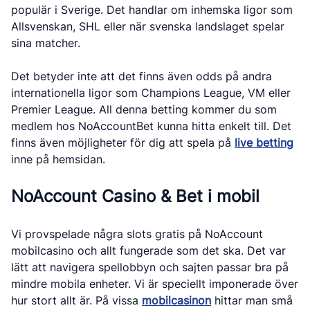
populär i Sverige. Det handlar om inhemska ligor som
Allsvenskan, SHL eller när svenska landslaget spelar
sina matcher.
Det betyder inte att det finns även odds på andra
internationella ligor som Champions League, VM eller
Premier League. All denna betting kommer du som
medlem hos NoAccountBet kunna hitta enkelt till. Det
finns även möjligheter för dig att spela på
live betting
inne på hemsidan.
NoAccount Casino & Bet i mobil
Vi provspelade några slots gratis på NoAccount
mobilcasino och allt fungerade som det ska. Det var
lätt att navigera spellobbyn och sajten passar bra på
mindre mobila enheter. Vi är speciellt imponerade över
hur stort allt är. På vissa
mobilcasinon
hittar man små