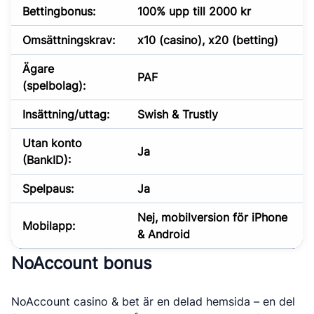
Bettingbonus:
100% upp till 2000 kr
Omsättningskrav:
x10 (casino), x20 (betting)
Ägare
PAF
(spelbolag):
Insättning/uttag:
Swish & Trustly
Utan konto
Ja
(BankID):
Spelpaus:
Ja
Nej, mobilversion för iPhone
Mobilapp:
& Android
NoAccount bonus
NoAccount casino & bet är en delad hemsida – en del