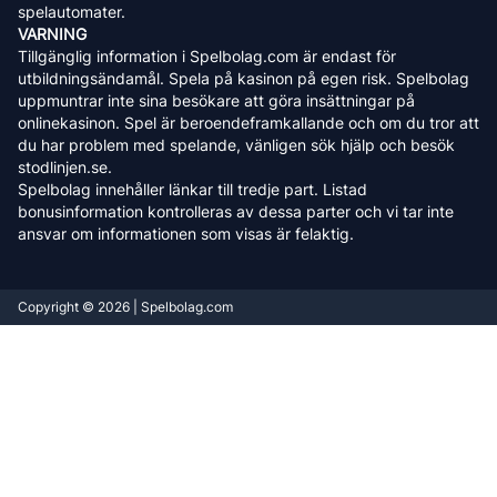
spelautomater.
VARNING
Tillgänglig information i Spelbolag.com är endast för
utbildningsändamål. Spela på kasinon på egen risk. Spelbolag
uppmuntrar inte sina besökare att göra insättningar på
onlinekasinon. Spel är beroendeframkallande och om du tror att
du har problem med spelande, vänligen sök hjälp och besök
stodlinjen.se.
Spelbolag innehåller länkar till tredje part. Listad
bonusinformation kontrolleras av dessa parter och vi tar inte
ansvar om informationen som visas är felaktig.
Copyright © 2026 | Spelbolag.com