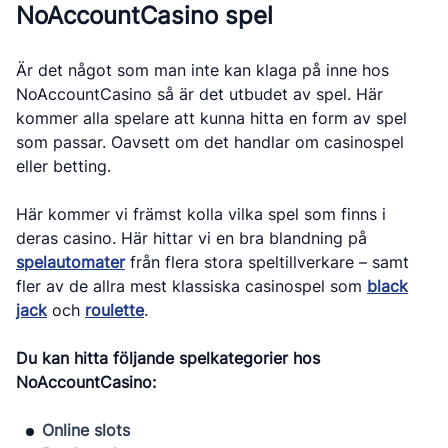
NoAccountCasino spel
Är det något som man inte kan klaga på inne hos
NoAccountCasino så är det utbudet av spel. Här
kommer alla spelare att kunna hitta en form av spel
som passar. Oavsett om det handlar om casinospel
eller betting.
Här kommer vi främst kolla vilka spel som finns i
deras casino. Här hittar vi en bra blandning på
spelautomater
från flera stora speltillverkare – samt
fler av de allra mest klassiska casinospel som
black
jack
och
roulette
.
Du kan hitta följande spelkategorier hos
NoAccountCasino:
Online slots