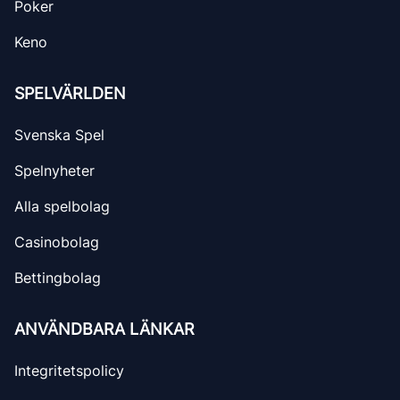
Poker
Keno
SPELVÄRLDEN
Svenska Spel
Spelnyheter
Alla spelbolag
Casinobolag
Bettingbolag
ANVÄNDBARA LÄNKAR
Integritetspolicy