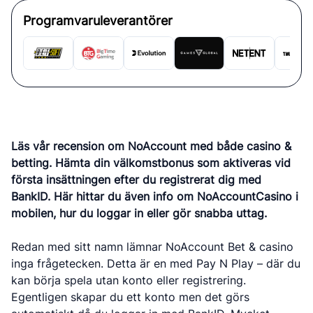
Programvaruleverantörer
Läs vår recension om NoAccount med både casino &
betting. Hämta din välkomstbonus som aktiveras vid
första insättningen efter du registrerat dig med
BankID. Här hittar du även info om NoAccountCasino i
mobilen, hur du loggar in eller gör snabba uttag.
Redan med sitt namn lämnar NoAccount Bet & casino
inga frågetecken. Detta är en med Pay N Play – där du
kan börja spela utan konto eller registrering.
Egentligen skapar du ett konto men det görs