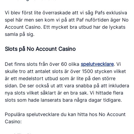
Vi blev först lite överraskade att vi såg Pafs exklusiva
spel här men sen kom vi på att Paf nuförtiden äger No
Account Casino. Ett mycket bra utbud har de lyckats
samla på sig.
Slots på No Account Casino
Det finns slots från över 60 olika
spelutvecklare
. Vi
skulle tro att antalet slots är över 1500 stycken vilket
är ett medelstort utbud som är lite på den större
sidan. De ser också ut att vara snabba på att inkludera
nya slots vilket såklart är en bra sak. Vi hittade flera
slots som hade lanserats bara några dagar tidigare.
Populära spelutvecklare du kan hitta hos No Account
Casino: