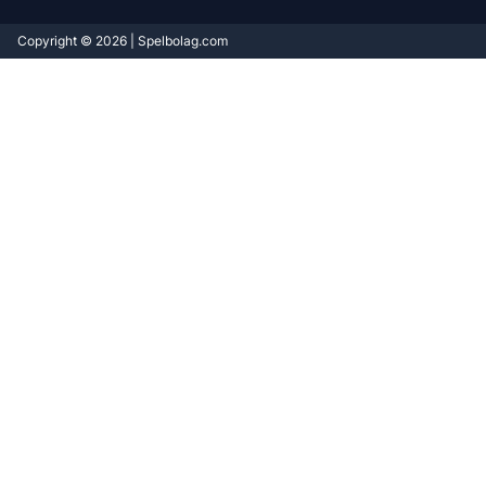
Copyright © 2026 | Spelbolag.com