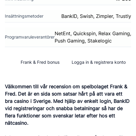
BankID, Swish, Zimpler, Trustly
Insättningsmetoder
NetEnt, Quickspin, Relax Gaming,
Programvaruleverantörer
Push Gaming, Stakelogic
Frank & Fred bonus
Logga in & registrera konto hos
Välkommen till vår recension om spelbolaget Frank &
Fred. Det är en sida som satsar hårt på att vara ett
bra casino i Sverige. Med hjälp av enkelt login, BankID
vid registreringar och snabba betalningar så har de
flera funktioner som svenskar letar efter hos ett
nätcasino.