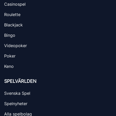
Casinospel
Roulette
Blackjack
Bingo
Videopoker
Poker
Keno
SPELVÄRLDEN
Svenska Spel
Spelnyheter
Alla spelbolag