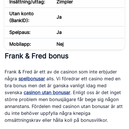
Insättning/uttag:
Zimpler
Utan konto
Ja
(BankID):
Spelpaus:
Ja
Mobilapp:
Nej
Frank & Fred bonus
Frank & Fred är ett av de casinon som inte erbjuder
några
spelbonusar
alls. Vi föredrar ett casino med en
bra bonus men det är ganska vanligt idag med
svenska
casinon utan bonusar
. Enligt oss är det inget
större problem men bonusjägare får bege sig någon
annanstans. Fördelen med casinon utan bonusar är att
du inte behöver uppfylla några knepiga
omsättningskrav eller hålla koll på bonusvillkor.