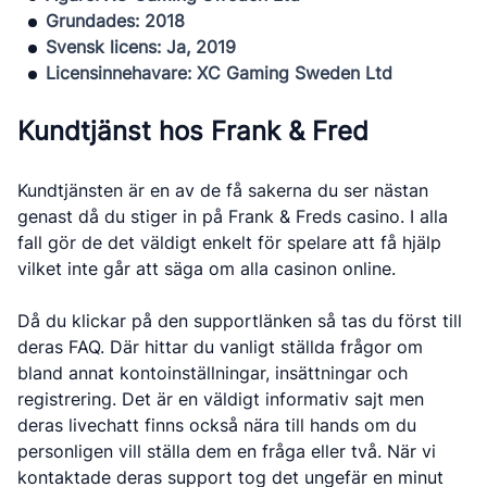
Grundades: 2018
Svensk licens: Ja, 2019
Licensinnehavare: XC Gaming Sweden Ltd
Kundtjänst hos Frank & Fred
Kundtjänsten är en av de få sakerna du ser nästan
genast då du stiger in på Frank & Freds casino. I alla
fall gör de det väldigt enkelt för spelare att få hjälp
vilket inte går att säga om alla casinon online.
Då du klickar på den supportlänken så tas du först till
deras FAQ. Där hittar du vanligt ställda frågor om
bland annat kontoinställningar, insättningar och
registrering. Det är en väldigt informativ sajt men
deras livechatt finns också nära till hands om du
personligen vill ställa dem en fråga eller två. När vi
kontaktade deras support tog det ungefär en minut