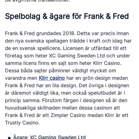
Spelbolag & ägare för Frank & Fred
Frank & Fred grundades 2018. Detta var precis innan
den nya svenska spellagen trädde i kraft och idag har
de en svensk spellicens. Licensen är utfärdad till ett
företag som heter XC Gaming Sweden Ltd och under
samma licens finns en sajt som heter Klirr Casino.
Dessa båda sajter påminner väldigt mycket om
varandra men
Klirr casino
har en grön design medan
Frank & Fred har en lila design. Det övriga i designen
är däremot väldigt lika, men också spelutbudet är i
princip samma. Förutom färgen i designen så är den
huvudsakliga skillnaden mellan dessa casinon att
Frank & Fred är ett Zimpler Casino medan Klirr är ett
Trustly Casino.
Ägare: XC Gaming Sweden Ltd