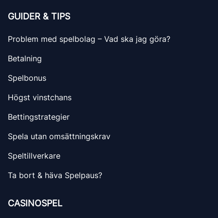
GUIDER & TIPS
Problem med spelbolag – Vad ska jag göra?
Betalning
Spelbonus
Högst vinstchans
Bettingstrategier
Spela utan omsättningskrav
Speltillverkare
Ta bort & häva Spelpaus?
CASINOSPEL