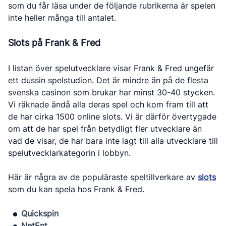
som du får läsa under de följande rubrikerna är spelen
inte heller många till antalet.
Slots på Frank & Fred
I listan över spelutvecklare visar Frank & Fred ungefär
ett dussin spelstudion. Det är mindre än på de flesta
svenska casinon som brukar har minst 30-40 stycken.
Vi räknade ändå alla deras spel och kom fram till att
de har cirka 1500 online slots. Vi är därför övertygade
om att de har spel från betydligt fler utvecklare än
vad de visar, de har bara inte lagt till alla utvecklare till
spelutvecklarkategorin i lobbyn.
Här är några av de populäraste speltillverkare av
slots
som du kan spela hos Frank & Fred.
Quickspin
NetEnt