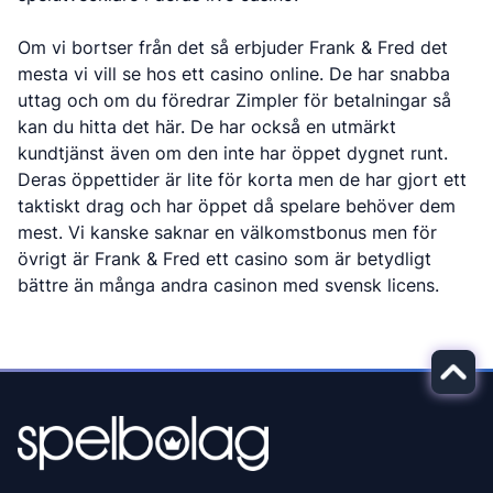
Om vi bortser från det så erbjuder Frank & Fred det
mesta vi vill se hos ett casino online. De har snabba
uttag och om du föredrar Zimpler för betalningar så
kan du hitta det här. De har också en utmärkt
kundtjänst även om den inte har öppet dygnet runt.
Deras öppettider är lite för korta men de har gjort ett
taktiskt drag och har öppet då spelare behöver dem
mest. Vi kanske saknar en välkomstbonus men för
övrigt är Frank & Fred ett casino som är betydligt
bättre än många andra casinon med svensk licens.