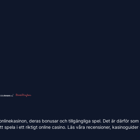
 onlinekasinon, deras bonusar och tillgängliga spel. Det är därför s
 spela i ett riktigt online casino. Läs våra recensioner, kasinoguider 