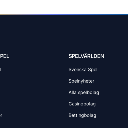
PEL
SPELVÄRLDEN
l
Svenska Spel
Spelnyheter
Alla spelbolag
Casinobolag
r
Bettingbolag