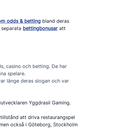
om odds & betting
bland deras
d separata
bettingbonusar
att
, casino och betting. De har
ina spelare.
ar länge deras slogan och var
elutvecklaren Yggdrasil Gaming.
illstånd att driva restaurangspel
la men också i Göteborg, Stockholm