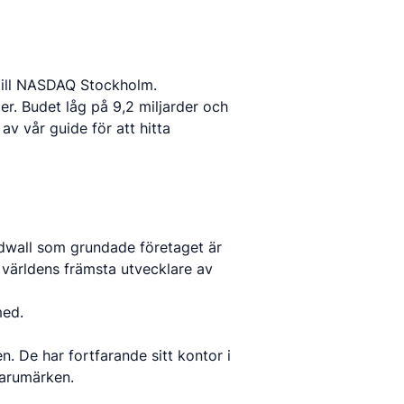
till NASDAQ Stockholm.
r. Budet låg på 9,2 miljarder och
v vår guide för att hitta
ndwall som grundade företaget är
 världens främsta utvecklare av
med.
. De har fortfarande sitt kontor i
varumärken.