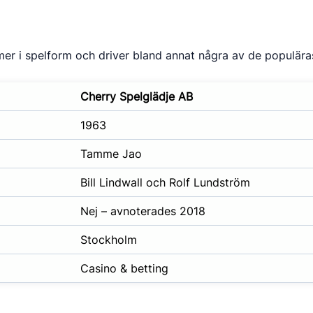
er i spelform och driver bland annat några av de populäras
Cherry Spelglädje AB
1963
Tamme Jao
Bill Lindwall och Rolf Lundström
Nej – avnoterades 2018
Stockholm
Casino & betting