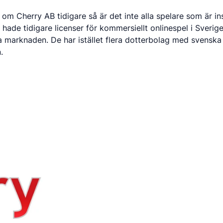
 om Cherry AB tidigare så är det inte alla spelare som är 
 hade tidigare licenser för kommersiellt onlinespel i Sverig
 marknaden. De har istället flera dotterbolag med svenska
.