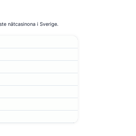
te nätcasinona i Sverige.