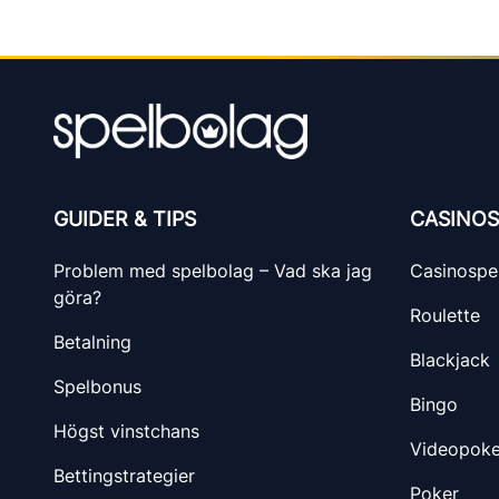
GUIDER & TIPS
CASINOS
Problem med spelbolag – Vad ska jag
Casinospe
göra?
Roulette
Betalning
Blackjack
Spelbonus
Bingo
Högst vinstchans
Videopoke
Bettingstrategier
Poker