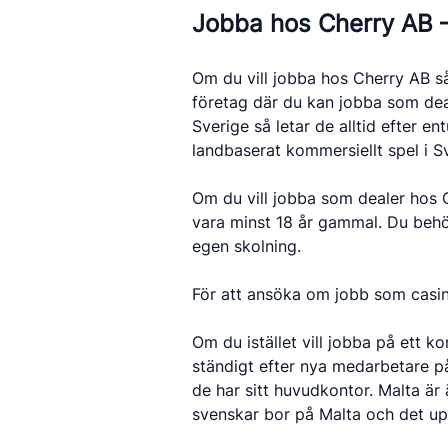
Jobba hos Cherry AB –
Om du vill jobba hos Cherry AB så 
företag där du kan jobba som dea
Sverige så letar de alltid efter e
landbaserat kommersiellt spel i S
Om du vill jobba som dealer hos C
vara minst 18 år gammal. Du behö
egen skolning.
För att ansöka om jobb som casi
Om du istället vill jobba på ett 
ständigt efter nya medarbetare på
de har sitt huvudkontor. Malta är
svenskar bor på Malta och det up