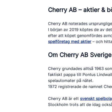
Cherry AB – aktier & b
Cherry AB noterades ursprunglige
I början av 2019 köptes de av det
efter att köpet genomfördes avno
spelföretag med aktier
– och hitta
Om Cherry AB Sverige
Cherry grundades alltså 1963 som 
faktiskt pappa till Pontus Lindw
spelautomater på nätet.
1972 registrerade de namnet Che
Cherry AB är ett
svenskt spelbol
Stockholm trots att de idag ocks