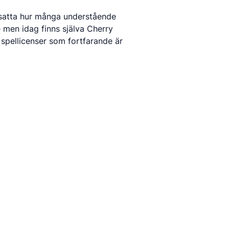
insatta hur många understående
e men idag finns själva Cherry
 spellicenser som fortfarande är