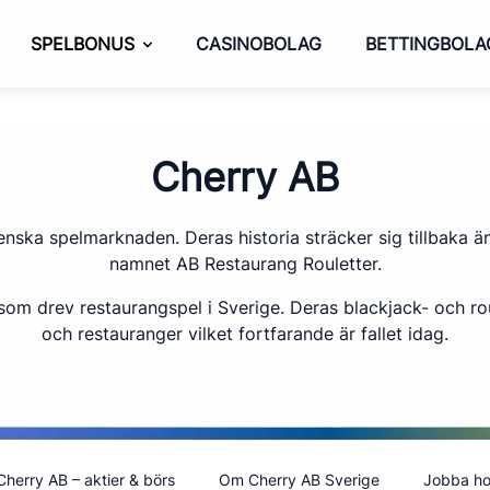
SPELBONUS
CASINOBOLAG
BETTINGBOLA
Cherry AB
ka spelmarknaden. Deras historia sträcker sig tillbaka änd
namnet AB Restaurang Rouletter.
som drev restaurangspel i Sverige. Deras blackjack- och r
och restauranger vilket fortfarande är fallet idag.
Cherry AB – aktier & börs
Om Cherry AB Sverige
Jobba ho