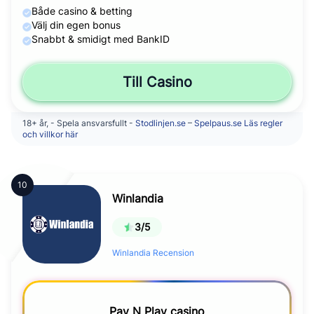
Både casino & betting
Välj din egen bonus
Snabbt & smidigt med BankID
Till Casino
18+ år, - Spela ansvarsfullt -
Stodlinjen.se
–
Spelpaus.se
Läs regler
och villkor här
Winlandia
3/5
Winlandia Recension
Pay N Play casino