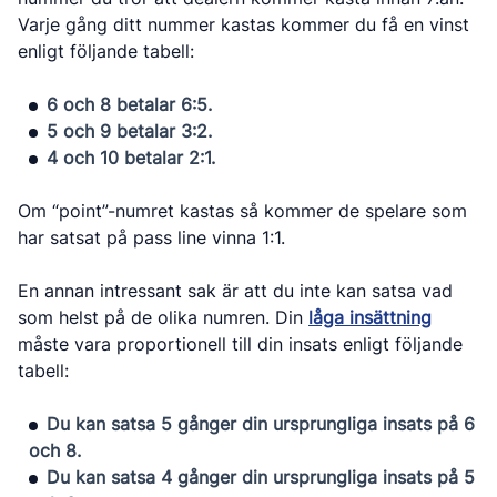
Varje gång ditt nummer kastas kommer du få en vinst
enligt följande tabell:
6 och 8 betalar 6:5.
5 och 9 betalar 3:2.
4 och 10 betalar 2:1.
Om “point”-numret kastas så kommer de spelare som
har satsat på pass line vinna 1:1.
En annan intressant sak är att du inte kan satsa vad
som helst på de olika numren. Din
låga insättning
måste vara proportionell till din insats enligt följande
tabell:
Du kan satsa 5 gånger din ursprungliga insats på 6
och 8.
Du kan satsa 4 gånger din ursprungliga insats på 5