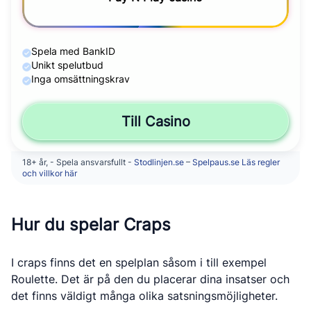
Spela med BankID
Unikt spelutbud
Inga omsättningskrav
Till Casino
18+ år, - Spela ansvarsfullt -
Stodlinjen.se
–
Spelpaus.se
Läs regler
och villkor här
Hur du spelar Craps
I craps finns det en spelplan såsom i till exempel
Roulette. Det är på den du placerar dina insatser och
det finns väldigt många olika satsningsmöjligheter.