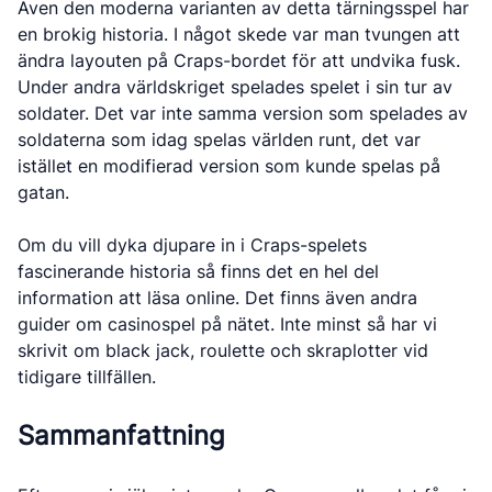
Även den moderna varianten av detta tärningsspel har
en brokig historia. I något skede var man tvungen att
ändra layouten på Craps-bordet för att undvika fusk.
Under andra världskriget spelades spelet i sin tur av
soldater. Det var inte samma version som spelades av
soldaterna som idag spelas världen runt, det var
istället en modifierad version som kunde spelas på
gatan.
Om du vill dyka djupare in i Craps-spelets
fascinerande historia så finns det en hel del
information att läsa online. Det finns även andra
guider om casinospel på nätet. Inte minst så har vi
skrivit om black jack, roulette och skraplotter vid
tidigare tillfällen.
Sammanfattning