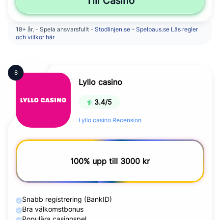
Till Casino
18+ år, - Spela ansvarsfullt -
Stodlinjen.se
–
Spelpaus.se
Läs regler
och villkor här
Lyllo casino
3.4/5
Lyllo casino Recension
100% upp till 3000 kr
Snabb registrering (BankID)
Bra välkomstbonus
Populära casinospel