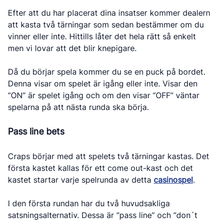
Efter att du har placerat dina insatser kommer dealern
att kasta två tärningar som sedan bestämmer om du
vinner eller inte. Hittills låter det hela rätt så enkelt
men vi lovar att det blir knepigare.
Då du börjar spela kommer du se en puck på bordet.
Denna visar om spelet är igång eller inte. Visar den
“ON” är spelet igång och om den visar “OFF” väntar
spelarna på att nästa runda ska börja.
Pass line bets
Craps börjar med att spelets två tärningar kastas. Det
första kastet kallas för ett come out-kast och det
kastet startar varje spelrunda av detta
casinospel
.
I den första rundan har du två huvudsakliga
satsningsalternativ. Dessa är “pass line” och “don´t