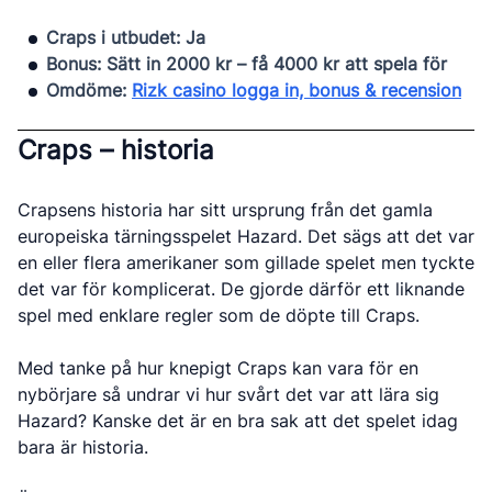
Craps i utbudet: Ja
Bonus: Sätt in 2000 kr – få 4000 kr att spela för
Omdöme:
Rizk casino logga in, bonus & recension
Craps – historia
Crapsens historia har sitt ursprung från det gamla
europeiska tärningsspelet Hazard. Det sägs att det var
en eller flera amerikaner som gillade spelet men tyckte
det var för komplicerat. De gjorde därför ett liknande
spel med enklare regler som de döpte till Craps.
Med tanke på hur knepigt Craps kan vara för en
nybörjare så undrar vi hur svårt det var att lära sig
Hazard? Kanske det är en bra sak att det spelet idag
bara är historia.